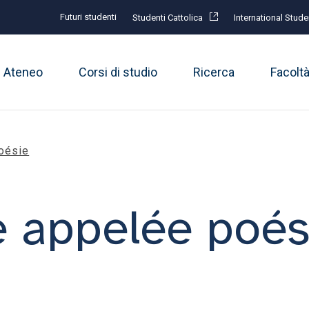
Futuri studenti
Studenti Cattolica
International Stude
Ateneo
Corsi di studio
Ricerca
Facolt
oésie
e appelée poés