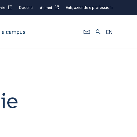
Docenti
Enti, aziende e professioni
nts
Alumni
à e campus
EN
ie