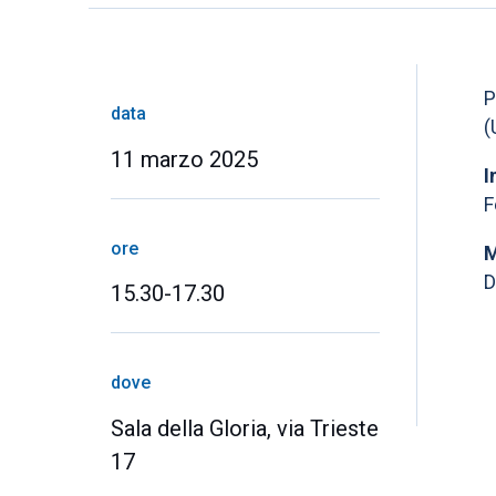
P
data
(
11 marzo 2025
I
F
ore
M
D
15.30-17.30
dove
Sala della Gloria, via Trieste
17