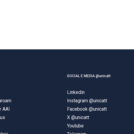
SOCIAL E MEDIA @unicatt
Linkedin
duroam
Instagram @unicatt
r AAI
Facebook @unicatt
pus
X @unicatt
e
Youtube