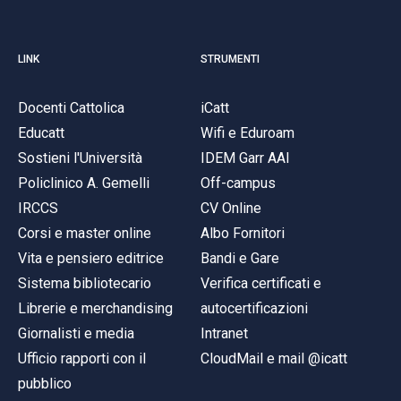
LINK
STRUMENTI
Docenti Cattolica
iCatt
Educatt
Wifi e Eduroam
Sostieni l'Università
IDEM Garr AAI
Policlinico A. Gemelli
Off-campus
IRCCS
CV Online
Corsi e master online
Albo Fornitori
Vita e pensiero editrice
Bandi e Gare
Sistema bibliotecario
Verifica certificati e
Librerie e merchandising
autocertificazioni
Giornalisti e media
Intranet
Ufficio rapporti con il
CloudMail e mail @icatt
pubblico