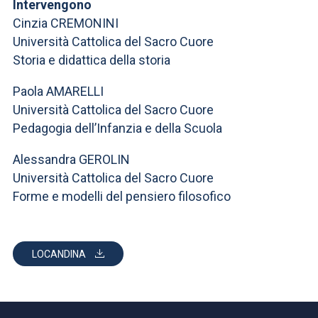
ACCEDI ALLA MAIL ICATT
Intervengono
Cinzia CREMONINI
SEI UN DOCENTE O UN MEMBRO DELLO STAFF
Università Cattolica del Sacro Cuore
Storia e didattica della storia
ACCEDI A CLOUDMAIL
Paola AMARELLI
Università Cattolica del Sacro Cuore
Pedagogia dell’Infanzia e della Scuola
Alessandra GEROLIN
Università Cattolica del Sacro Cuore
Forme e modelli del pensiero filosofico
LOCANDINA