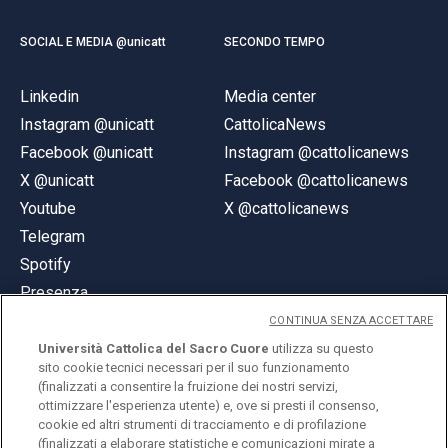
SOCIAL E MEDIA @unicatt
SECONDO TEMPO
Linkedin
Media center
Instagram @unicatt
CattolicaNews
Facebook @unicatt
Instagram @cattolicanews
X @unicatt
Facebook @cattolicanews
Youtube
X @cattolicanews
Telegram
Spotify
Presenza
CONTINUA SENZA ACCETTARE
Università Cattolica del Sacro Cuore
utilizza su questo
sito cookie tecnici necessari per il suo funzionamento
(finalizzati a consentire la fruizione dei nostri servizi,
ottimizzare l'esperienza utente) e, ove si presti il consenso,
© Università Cattolica del Sacro Cuore
cookie ed altri strumenti di tracciamento e di profilazione
Largo A. Gemelli 1, 20123 Milano
(finalizzati a elaborare statistiche e comunicazioni mirate a