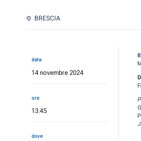
BRESCIA
I
data
M
14 novembre 2024
D
F
ore
P
G
13.45
P
J
dove