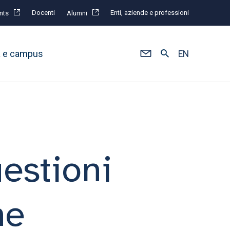
Docenti
Enti, aziende e professioni
nts
Alumni
à e campus
EN
estioni
he