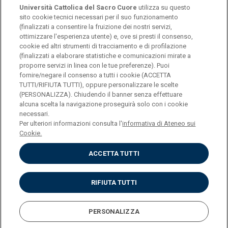
Università Cattolica del Sacro Cuore
utilizza su questo
sito cookie tecnici necessari per il suo funzionamento
(finalizzati a consentire la fruizione dei nostri servizi,
ottimizzare l'esperienza utente) e, ove si presti il consenso,
© Università Cattolica del Sacro Cuore
cookie ed altri strumenti di tracciamento e di profilazione
Largo A. Gemelli 1, 20123 Milano
(finalizzati a elaborare statistiche e comunicazioni mirate a
proporre servizi in linea con le tue preferenze). Puoi
PI 02133120150
fornire/negare il consenso a tutti i cookie (ACCETTA
TUTTI/RIFIUTA TUTTI), oppure personalizzare le scelte
(PERSONALIZZA). Chiudendo il banner senza effettuare
alcuna scelta la navigazione proseguirà solo con i cookie
ENGLISH
necessari.
Per ulteriori informazioni consulta l'
informativa di Ateneo sui
Cookie.
ACCETTA TUTTI
Privacy
Accessibilità
Cookies
RIFIUTA TUTTI
Impostazione Cookies
PERSONALIZZA