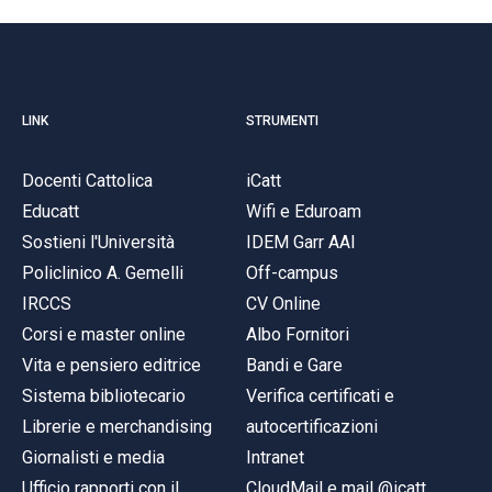
LINK
STRUMENTI
Docenti Cattolica
iCatt
Educatt
Wifi e Eduroam
Sostieni l'Università
IDEM Garr AAI
Policlinico A. Gemelli
Off-campus
IRCCS
CV Online
Corsi e master online
Albo Fornitori
Vita e pensiero editrice
Bandi e Gare
Sistema bibliotecario
Verifica certificati e
Librerie e merchandising
autocertificazioni
Giornalisti e media
Intranet
Ufficio rapporti con il
CloudMail e mail @icatt