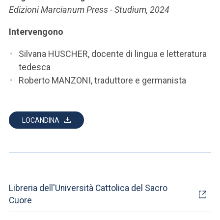
ACCEDI ALLA MAIL ICATT
Edizioni Marcianum Press - Studium, 2024
SEI UN DOCENTE O UN MEMBRO DELLO STAFF
Intervengono
ACCEDI A CLOUDMAIL
Silvana HUSCHER, docente di lingua e letteratura
tedesca
Roberto MANZONI, traduttore e germanista
LOCANDINA
Libreria dell'Università Cattolica del Sacro
Cuore