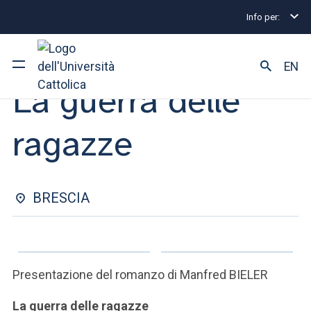
Info per:
Eventi
Brescia
La guerra delle ragazze
INCONTRO CON L'AUTORE | 13 NOVEMBRE 2024
EN
La guerra delle
Ateneo
ragazze
Corsi di studio
Ricerca
BRESCIA
Facoltà e campus
Presentazione del romanzo di Manfred BIELER
SEI UNO STUDENTE ISCRITTO?
La guerra delle ragazze