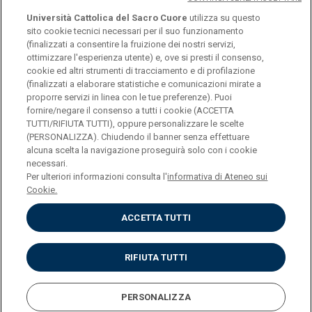
Università Cattolica del Sacro Cuore
utilizza su questo
sito cookie tecnici necessari per il suo funzionamento
(finalizzati a consentire la fruizione dei nostri servizi,
ottimizzare l'esperienza utente) e, ove si presti il consenso,
© Università Cattolica del Sacro Cuore
cookie ed altri strumenti di tracciamento e di profilazione
Largo A. Gemelli 1, 20123 Milano
(finalizzati a elaborare statistiche e comunicazioni mirate a
proporre servizi in linea con le tue preferenze). Puoi
PI 02133120150
fornire/negare il consenso a tutti i cookie (ACCETTA
TUTTI/RIFIUTA TUTTI), oppure personalizzare le scelte
(PERSONALIZZA). Chiudendo il banner senza effettuare
alcuna scelta la navigazione proseguirà solo con i cookie
ENGLISH
necessari.
Per ulteriori informazioni consulta l'
informativa di Ateneo sui
Cookie.
ACCETTA TUTTI
Privacy
Accessibilità
Cookies
RIFIUTA TUTTI
Impostazione Cookies
PERSONALIZZA