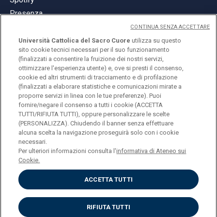
Presenza
CONTINUA SENZA ACCETTARE
Università Cattolica del Sacro Cuore
utilizza su questo
sito cookie tecnici necessari per il suo funzionamento
(finalizzati a consentire la fruizione dei nostri servizi,
ottimizzare l'esperienza utente) e, ove si presti il consenso,
© Università Cattolica del Sacro Cuore
cookie ed altri strumenti di tracciamento e di profilazione
Largo A. Gemelli 1, 20123 Milano
(finalizzati a elaborare statistiche e comunicazioni mirate a
proporre servizi in linea con le tue preferenze). Puoi
PI 02133120150
fornire/negare il consenso a tutti i cookie (ACCETTA
TUTTI/RIFIUTA TUTTI), oppure personalizzare le scelte
(PERSONALIZZA). Chiudendo il banner senza effettuare
alcuna scelta la navigazione proseguirà solo con i cookie
ENGLISH
necessari.
Per ulteriori informazioni consulta l'
informativa di Ateneo sui
Cookie.
ACCETTA TUTTI
Privacy
Accessibilità
Cookies
RIFIUTA TUTTI
Impostazione Cookies