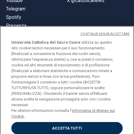
Youtube
X @cattolicanews
Telegram
Spotify
Presenza
CONTINUA SENZA ACCETTARE
Università Cattolica del Sacro Cuore
utilizza su questo
sito cookie tecnici necessari per il suo funzionamento
(finalizzati a consentire la fruizione dei nostri servizi,
ottimizzare l'esperienza utente) e, ove si presti il consenso,
© Università Cattolica del Sacro Cuore
cookie ed altri strumenti di tracciamento e di profilazione
Largo A. Gemelli 1, 20123 Milano
(finalizzati a elaborare statistiche e comunicazioni mirate a
proporre servizi in linea con le tue preferenze). Puoi
PI 02133120150
fornire/negare il consenso a tutti i cookie (ACCETTA
TUTTI/RIFIUTA TUTTI), oppure personalizzare le scelte
(PERSONALIZZA). Chiudendo il banner senza effettuare
alcuna scelta la navigazione proseguirà solo con i cookie
ENGLISH
necessari.
Per ulteriori informazioni consulta l'
informativa di Ateneo sui
Cookie.
ACCETTA TUTTI
Privacy