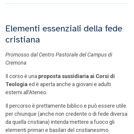
ACCEDI ALLA MAIL ICATT
SEI UN DOCENTE O UN MEMBRO DELLO STAFF
Elementi essenziali della fede
ACCEDI A CLOUDMAIL
cristiana
Promosso dal Centro Pastorale del Campus di
Cremona
Il corso è una
proposta sussidiaria ai Corsi di
Teologia
ed è aperta anche a giovani e adulti
esterni all’Ateneo.
Il percorso è prettamente biblico e può essere utile
per chiunque (anche non credente o di fede diversa
da quella cristiana) intenda mettere a fuoco gli
elementi primari e basilari del cristianesimo.