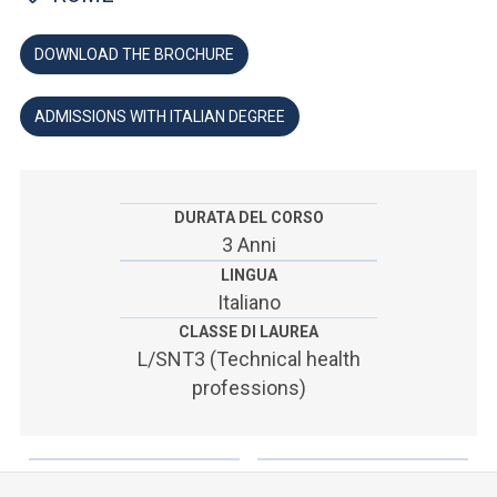
ACCEDI ALLA MAIL ICATT
DOWNLOAD THE BROCHURE
YOU ARE A FACULTY MEMBER OR STAFF MEMBER
ACCEDI A CLOUDMAIL
ADMISSIONS WITH ITALIAN DEGREE
DURATA DEL CORSO
3 Anni
LINGUA
Italiano
CLASSE DI LAUREA
L/SNT3 (Technical health
professions)