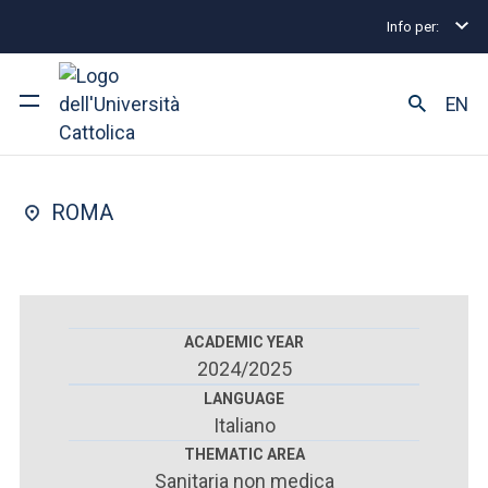
Info per:
Postgraduate Diploma Programmes and Fellowships
FACULTY OF : MEDICINE AND SURGERY
EN
Medical Physics
University
ROMA
Courses of study
Research
Faculty and campus
ACADEMIC YEAR
2024/2025
LANGUAGE
Italiano
ARE YOU AN ENROLLED STUDENT?
THEMATIC AREA
Sanitaria non medica