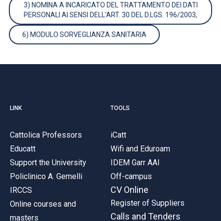
3) NOMINA A INCARICATO DEL TRATTAMENTO DEI DATI
PERSONALI AI SENSI DELL'ART. 30 DEL D.LGS. 196/2003,
6) MODULO SORVEGLIANZA SANITARIA
LINK
TOOLS
Cattolica Professors
iCatt
Educatt
Wifi and Eduroam
Support the University
IDEM Garr AAI
Policlinico A. Gemelli
Off-campus
CV Online
IRCCS
Register of Suppliers
Online courses and
Calls and Tenders
masters