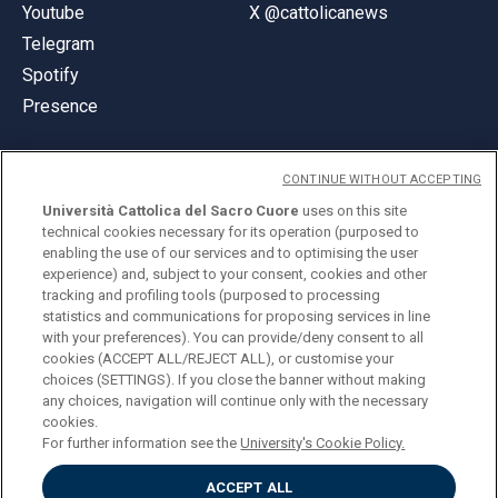
Youtube
X @cattolicanews
Telegram
Spotify
Presence
CONTINUE WITHOUT ACCEPTING
Università Cattolica del Sacro Cuore
uses on this site
technical cookies necessary for its operation (purposed to
© Università Cattolica del Sacro Cuore
enabling the use of our services and to optimising the user
Largo A. Gemelli 1, 20123 Milan
experience) and, subject to your consent, cookies and other
tracking and profiling tools (purposed to processing
PI 02133120150
statistics and communications for proposing services in line
with your preferences). You can provide/deny consent to all
cookies (ACCEPT ALL/REJECT ALL), or customise your
choices (SETTINGS). If you close the banner without making
ENGLISH
any choices, navigation will continue only with the necessary
cookies.
For further information see the
University's Cookie Policy.
ACCEPT ALL