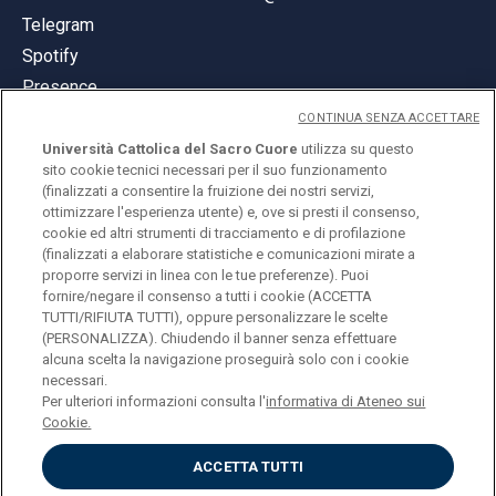
Telegram
Spotify
Presence
CONTINUA SENZA ACCETTARE
Università Cattolica del Sacro Cuore
utilizza su questo
sito cookie tecnici necessari per il suo funzionamento
(finalizzati a consentire la fruizione dei nostri servizi,
ottimizzare l'esperienza utente) e, ove si presti il consenso,
© Università Cattolica del Sacro Cuore
cookie ed altri strumenti di tracciamento e di profilazione
Largo A. Gemelli 1, 20123 Milan
(finalizzati a elaborare statistiche e comunicazioni mirate a
proporre servizi in linea con le tue preferenze). Puoi
PI 02133120150
fornire/negare il consenso a tutti i cookie (ACCETTA
TUTTI/RIFIUTA TUTTI), oppure personalizzare le scelte
(PERSONALIZZA). Chiudendo il banner senza effettuare
alcuna scelta la navigazione proseguirà solo con i cookie
ENGLISH
necessari.
Per ulteriori informazioni consulta l'
informativa di Ateneo sui
Cookie.
ACCETTA TUTTI
Privacy