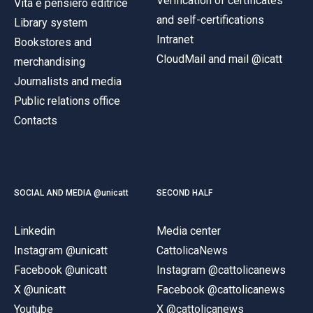
Verification of certificates
Vita e pensiero editrice
and self-certifications
Library system
Intranet
Bookstores and
CloudMail and mail @icatt
merchandising
Journalists and media
Public relations office
Contacts
SOCIAL AND MEDIA @unicatt
SECOND HALF
Linkedin
Media center
Instagram @unicatt
CattolicaNews
Facebook @unicatt
Instagram @cattolicanews
X @unicatt
Facebook @cattolicanews
Youtube
X @cattolicanews