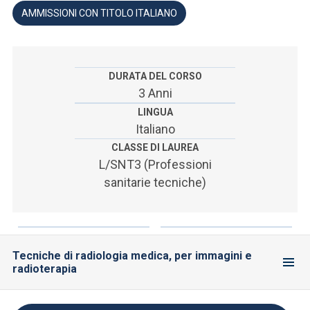
ACCEDI ALLA MAIL ICATT
AMMISSIONI CON TITOLO ITALIANO
SEI UN DOCENTE O UN MEMBRO DELLO STAFF
ACCEDI A CLOUDMAIL
DURATA DEL CORSO
3 Anni
LINGUA
Italiano
CLASSE DI LAUREA
L/SNT3 (Professioni
sanitarie tecniche)
Tecniche di radiologia medica, per immagini e
radioterapia