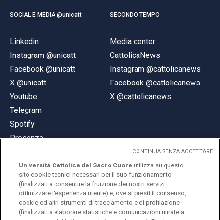
SOCIAL E MEDIA @unicatt
SECONDO TEMPO
Linkedin
Media center
Instagram @unicatt
CattolicaNews
Facebook @unicatt
Instagram @cattolicanews
X @unicatt
Facebook @cattolicanews
Youtube
X @cattolicanews
Telegram
Spotify
Presenza
CONTINUA SENZA ACCETTARE
Università Cattolica del Sacro Cuore
utilizza su questo
sito cookie tecnici necessari per il suo funzionamento
(finalizzati a consentire la fruizione dei nostri servizi,
ottimizzare l'esperienza utente) e, ove si presti il consenso,
© Università Cattolica del Sacro Cuore
cookie ed altri strumenti di tracciamento e di profilazione
Largo A. Gemelli 1, 20123 Milano
(finalizzati a elaborare statistiche e comunicazioni mirate a