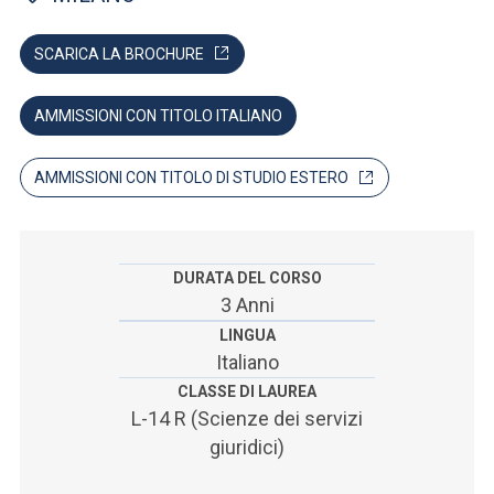
ACCEDI ALLA MAIL ICATT
SCARICA LA BROCHURE
SEI UN DOCENTE O UN MEMBRO DELLO STAFF
ACCEDI A CLOUDMAIL
AMMISSIONI CON TITOLO ITALIANO
AMMISSIONI CON TITOLO DI STUDIO ESTERO
DURATA DEL CORSO
3 Anni
LINGUA
Italiano
CLASSE DI LAUREA
L-14 R (Scienze dei servizi
giuridici)