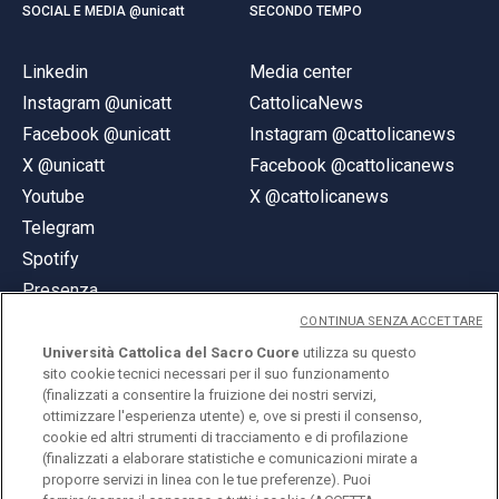
SOCIAL E MEDIA @unicatt
SECONDO TEMPO
Linkedin
Media center
Instagram @unicatt
CattolicaNews
Facebook @unicatt
Instagram @cattolicanews
X @unicatt
Facebook @cattolicanews
Youtube
X @cattolicanews
Telegram
Spotify
Presenza
CONTINUA SENZA ACCETTARE
Università Cattolica del Sacro Cuore
utilizza su questo
sito cookie tecnici necessari per il suo funzionamento
(finalizzati a consentire la fruizione dei nostri servizi,
ottimizzare l'esperienza utente) e, ove si presti il consenso,
© Università Cattolica del Sacro Cuore
cookie ed altri strumenti di tracciamento e di profilazione
Largo A. Gemelli 1, 20123 Milano
(finalizzati a elaborare statistiche e comunicazioni mirate a
proporre servizi in linea con le tue preferenze). Puoi
PI 02133120150