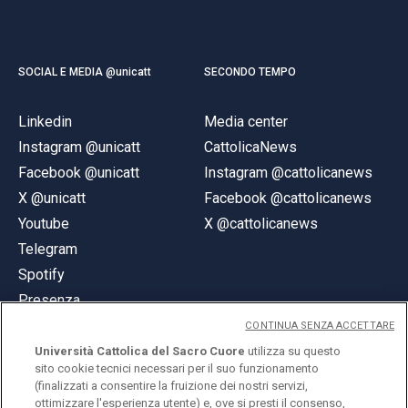
SOCIAL E MEDIA @unicatt
SECONDO TEMPO
Linkedin
Media center
Instagram @unicatt
CattolicaNews
Facebook @unicatt
Instagram @cattolicanews
X @unicatt
Facebook @cattolicanews
Youtube
X @cattolicanews
Telegram
Spotify
Presenza
CONTINUA SENZA ACCETTARE
Università Cattolica del Sacro Cuore
utilizza su questo
sito cookie tecnici necessari per il suo funzionamento
(finalizzati a consentire la fruizione dei nostri servizi,
ottimizzare l'esperienza utente) e, ove si presti il consenso,
© Università Cattolica del Sacro Cuore