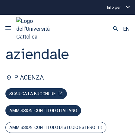
Info per:
Lauree triennali e a ciclo unico
Economia aziendal
FACOLTÀ DI: ECONOMIA E GIURISPRUDENZA
EN
Economia
aziendale
Ateneo
Corsi di studio
PIACENZA
Ricerca
SCARICA LA BROCHURE
Facoltà e campus
AMMISSIONI CON TITOLO ITALIANO
SEI UNO STUDENTE ISCRITTO?
AMMISSIONI CON TITOLO DI STUDIO ESTERO