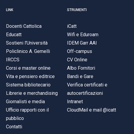
LINK
STRUMENTI
Docenti Cattolica
iCatt
Educatt
Wifi e Eduroam
Sostieni l'Università
IDEM Garr AAI
Policlinico A. Gemelli
Off-campus
IRCCS
CV Online
Corsi e master online
Albo Fornitori
Vita e pensiero editrice
Bandi e Gare
Sistema bibliotecario
Verifica certificati e
Librerie e merchandising
autocertificazioni
Giornalisti e media
Intranet
Ufficio rapporti con il
CloudMail e mail @icatt
pubblico
Contatti