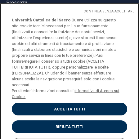
Presenza
CONTINUA SENZA ACCETTARE
Università Cattolica del Sacro Cuore
utilizza su questo
sito cookie tecnici necessari per il suo funzionamento
(finalizzati a consentire la fruizione dei nostri servizi,
ottimizzare l'esperienza utente) e, ove si presti il consenso,
© Università Cattolica del Sacro Cuore
cookie ed altri strumenti di tracciamento e di profilazione
Largo A. Gemelli 1, 20123 Milano
(finalizzati a elaborare statistiche e comunicazioni mirate a
proporre servizi in linea con le tue preferenze). Puoi
PI 02133120150
fornire/negare il consenso a tutti i cookie (ACCETTA
TUTTI/RIFIUTA TUTTI), oppure personalizzare le scelte
(PERSONALIZZA). Chiudendo il banner senza effettuare
alcuna scelta la navigazione proseguirà solo con i cookie
ENGLISH
necessari.
Per ulteriori informazioni consulta l'
informativa di Ateneo sui
Cookie.
ACCETTA TUTTI
Privacy
Accessibilità
Cookies
RIFIUTA TUTTI
Impostazione Cookies