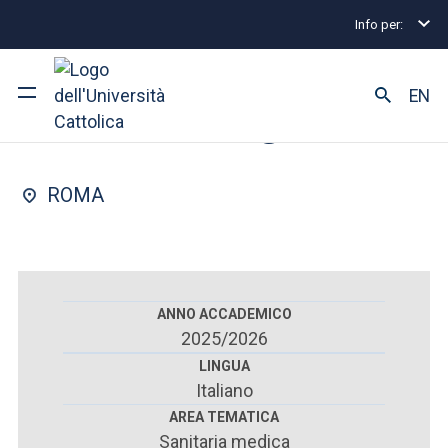
Info per:
Scuole di specializzazione
Roma
Reumatologia
FACOLTÀ DI : MEDICINA E CHIRURGIA
EN
Reumatologia
Ateneo
ROMA
Corsi di studio
Ricerca
Facoltà e campus
ANNO ACCADEMICO
2025/2026
LINGUA
Italiano
SEI UNO STUDENTE ISCRITTO?
AREA TEMATICA
Sanitaria medica