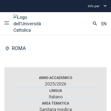
Info per:
Scuole di specializzazione
Roma
Psichiatria
A
FACOLTÀ DI : MEDICINA E CHIRURGIA
EN
Psichiatria
Ateneo
ROMA
Corsi di studio
Ricerca
Facoltà e campus
ANNO ACCADEMICO
2025/2026
LINGUA
Italiano
SEI UNO STUDENTE ISCRITTO?
AREA TEMATICA
Sanitaria medica