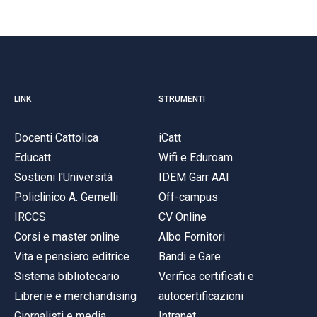
LINK
STRUMENTI
Docenti Cattolica
iCatt
Educatt
Wifi e Eduroam
Sostieni l'Università
IDEM Garr AAI
Policlinico A. Gemelli
Off-campus
IRCCS
CV Online
Corsi e master online
Albo Fornitori
Vita e pensiero editrice
Bandi e Gare
Sistema bibliotecario
Verifica certificati e
Librerie e merchandising
autocertificazioni
Giornalisti e media
Intranet