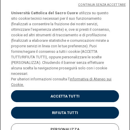
CONTINUA SENZA ACCETTARE
Università Cattolica del Sacro Cuore
utilizza su questo
sito cookie tecnici necessari per il suo funzionamento
(finalizzati a consentire la fruizione dei nostri servizi,
ottimizzare l'esperienza utente) e, ove si presti il consenso,
© Università Cattolica del Sacro Cuore
cookie ed altri strumenti di tracciamento e di profilazione
Largo A. Gemelli 1, 20123 Milano
(finalizzati a elaborare statistiche e comunicazioni mirate a
proporre servizi in linea con le tue preferenze). Puoi
PI 02133120150
fornire/negare il consenso a tutti i cookie (ACCETTA
TUTTI/RIFIUTA TUTTI), oppure personalizzare le scelte
(PERSONALIZZA). Chiudendo il banner senza effettuare
alcuna scelta la navigazione proseguirà solo con i cookie
ENGLISH
necessari.
Per ulteriori informazioni consulta l'
informativa di Ateneo sui
Cookie.
ACCETTA TUTTI
Privacy
Accessibilità
Cookies
RIFIUTA TUTTI
Impostazione Cookies
PERSONALIZZA