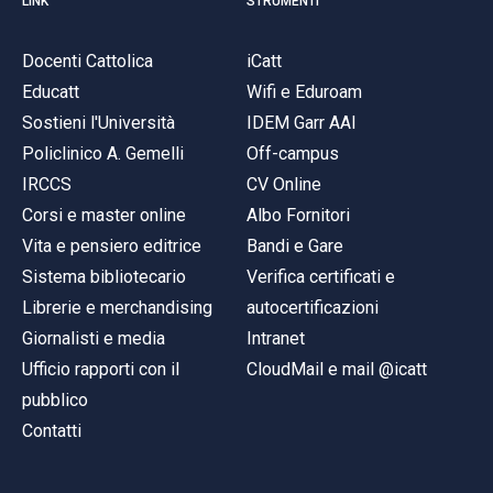
LINK
STRUMENTI
Docenti Cattolica
iCatt
Educatt
Wifi e Eduroam
Sostieni l'Università
IDEM Garr AAI
Policlinico A. Gemelli
Off-campus
IRCCS
CV Online
Corsi e master online
Albo Fornitori
Vita e pensiero editrice
Bandi e Gare
Sistema bibliotecario
Verifica certificati e
Librerie e merchandising
autocertificazioni
Giornalisti e media
Intranet
Ufficio rapporti con il
CloudMail e mail @icatt
pubblico
Contatti