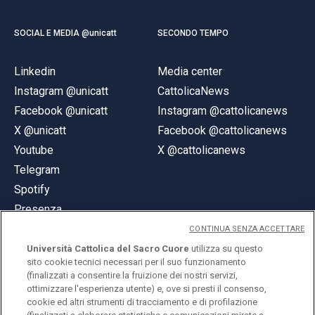
SOCIAL E MEDIA @unicatt
SECONDO TEMPO
Linkedin
Media center
Instagram @unicatt
CattolicaNews
Facebook @unicatt
Instagram @cattolicanews
X @unicatt
Facebook @cattolicanews
Youtube
X @cattolicanews
Telegram
Spotify
Presenza
CONTINUA SENZA ACCETTARE
Università Cattolica del Sacro Cuore
utilizza su questo
sito cookie tecnici necessari per il suo funzionamento
(finalizzati a consentire la fruizione dei nostri servizi,
ottimizzare l'esperienza utente) e, ove si presti il consenso,
© Università Cattolica del Sacro Cuore
cookie ed altri strumenti di tracciamento e di profilazione