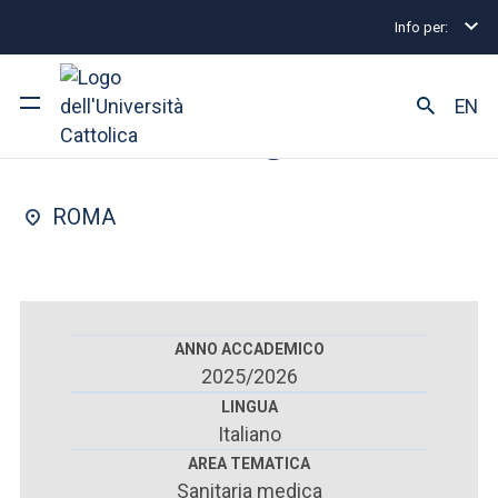
Info per:
Scuole di specializzazione
Roma
Oftalmologia
FACOLTÀ DI : MEDICINA E CHIRURGIA
EN
Oftalmologia
Ateneo
ROMA
Corsi di studio
Ricerca
Facoltà e campus
ANNO ACCADEMICO
2025/2026
LINGUA
Italiano
SEI UNO STUDENTE ISCRITTO?
AREA TEMATICA
Sanitaria medica