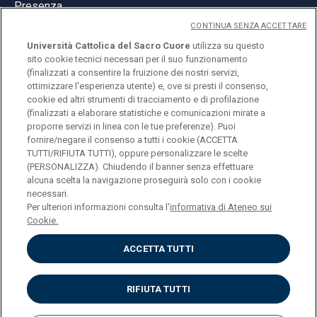
Presenza
CONTINUA SENZA ACCETTARE
Università Cattolica del Sacro Cuore
utilizza su questo
sito cookie tecnici necessari per il suo funzionamento
(finalizzati a consentire la fruizione dei nostri servizi,
ottimizzare l'esperienza utente) e, ove si presti il consenso,
© Università Cattolica del Sacro Cuore
cookie ed altri strumenti di tracciamento e di profilazione
Largo A. Gemelli 1, 20123 Milano
(finalizzati a elaborare statistiche e comunicazioni mirate a
proporre servizi in linea con le tue preferenze). Puoi
PI 02133120150
fornire/negare il consenso a tutti i cookie (ACCETTA
TUTTI/RIFIUTA TUTTI), oppure personalizzare le scelte
(PERSONALIZZA). Chiudendo il banner senza effettuare
alcuna scelta la navigazione proseguirà solo con i cookie
ENGLISH
necessari.
Per ulteriori informazioni consulta l'
informativa di Ateneo sui
Cookie.
ACCETTA TUTTI
Privacy
Accessibilità
Cookies
RIFIUTA TUTTI
Impostazione Cookies