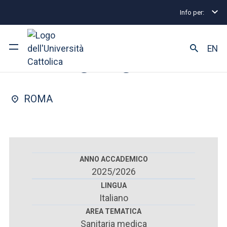
Info per:
Scuole di specializzazione
Roma
Chirurgia gener
FACOLTÀ DI : MEDICINA E CHIRURGIA
EN
Chirurgia generale
Ateneo
ROMA
Corsi di studio
Ricerca
Facoltà e campus
ANNO ACCADEMICO
2025/2026
LINGUA
Italiano
SEI UNO STUDENTE ISCRITTO?
AREA TEMATICA
Sanitaria medica