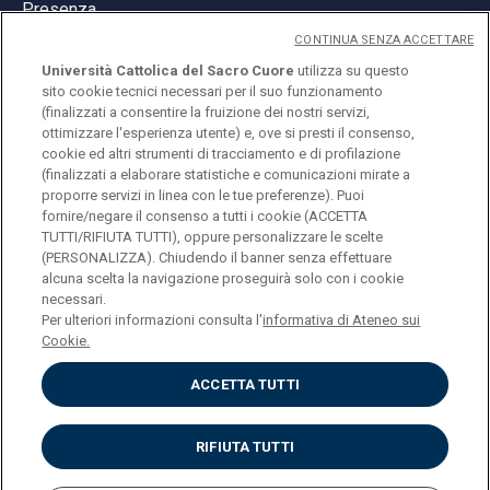
Presenza
CONTINUA SENZA ACCETTARE
Università Cattolica del Sacro Cuore
utilizza su questo
sito cookie tecnici necessari per il suo funzionamento
(finalizzati a consentire la fruizione dei nostri servizi,
ottimizzare l'esperienza utente) e, ove si presti il consenso,
© Università Cattolica del Sacro Cuore
cookie ed altri strumenti di tracciamento e di profilazione
Largo A. Gemelli 1, 20123 Milano
(finalizzati a elaborare statistiche e comunicazioni mirate a
proporre servizi in linea con le tue preferenze). Puoi
PI 02133120150
fornire/negare il consenso a tutti i cookie (ACCETTA
TUTTI/RIFIUTA TUTTI), oppure personalizzare le scelte
(PERSONALIZZA). Chiudendo il banner senza effettuare
alcuna scelta la navigazione proseguirà solo con i cookie
ENGLISH
necessari.
Per ulteriori informazioni consulta l'
informativa di Ateneo sui
Cookie.
ACCETTA TUTTI
Privacy
Accessibilità
Cookies
RIFIUTA TUTTI
Impostazione Cookies