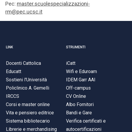
Pec:
master.scuolespecializzazioni-
rm@pec.ucsc.it
LINK
STRUMENTI
Docenti Cattolica
iCatt
Educatt
Wifi e Eduroam
Sostieni l'Università
IDEM Garr AAI
Policlinico A. Gemelli
Off-campus
IRCCS
CV Online
Corsi e master online
Albo Fornitori
Vita e pensiero editrice
Bandi e Gare
Sistema bibliotecario
Verifica certificati e
Librerie e merchandising
autocertificazioni