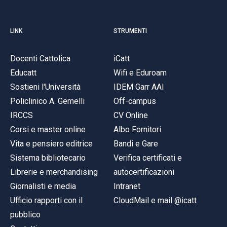
LINK
STRUMENTI
Docenti Cattolica
iCatt
Educatt
Wifi e Eduroam
Sostieni l'Università
IDEM Garr AAI
Policlinico A. Gemelli
Off-campus
IRCCS
CV Online
Corsi e master online
Albo Fornitori
Vita e pensiero editrice
Bandi e Gare
Sistema bibliotecario
Verifica certificati e
Librerie e merchandising
autocertificazioni
Giornalisti e media
Intranet
Ufficio rapporti con il
CloudMail e mail @icatt
pubblico