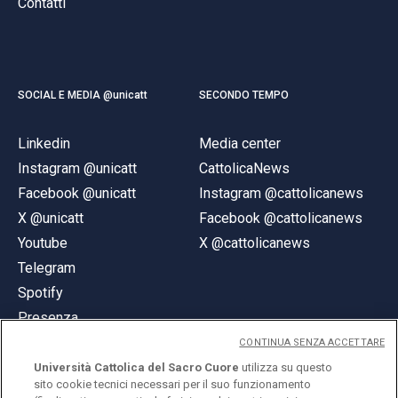
Contatti
SOCIAL E MEDIA @unicatt
SECONDO TEMPO
Linkedin
Media center
Instagram @unicatt
CattolicaNews
Facebook @unicatt
Instagram @cattolicanews
X @unicatt
Facebook @cattolicanews
Youtube
X @cattolicanews
Telegram
Spotify
Presenza
CONTINUA SENZA ACCETTARE
Università Cattolica del Sacro Cuore
utilizza su questo
sito cookie tecnici necessari per il suo funzionamento