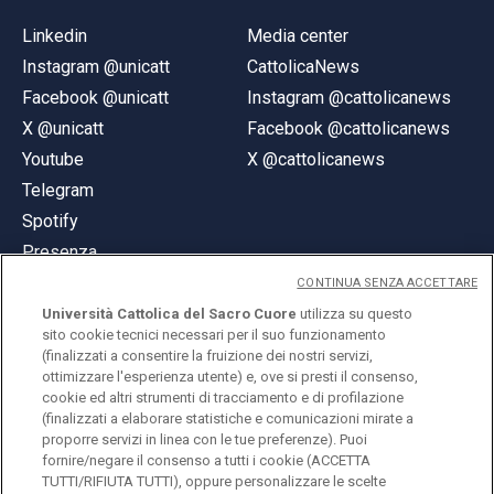
Linkedin
Media center
Instagram @unicatt
CattolicaNews
Facebook @unicatt
Instagram @cattolicanews
X @unicatt
Facebook @cattolicanews
Youtube
X @cattolicanews
Telegram
Spotify
Presenza
CONTINUA SENZA ACCETTARE
Università Cattolica del Sacro Cuore
utilizza su questo
sito cookie tecnici necessari per il suo funzionamento
(finalizzati a consentire la fruizione dei nostri servizi,
ottimizzare l'esperienza utente) e, ove si presti il consenso,
© Università Cattolica del Sacro Cuore
cookie ed altri strumenti di tracciamento e di profilazione
Largo A. Gemelli 1, 20123 Milano
(finalizzati a elaborare statistiche e comunicazioni mirate a
proporre servizi in linea con le tue preferenze). Puoi
PI 02133120150
fornire/negare il consenso a tutti i cookie (ACCETTA
TUTTI/RIFIUTA TUTTI), oppure personalizzare le scelte