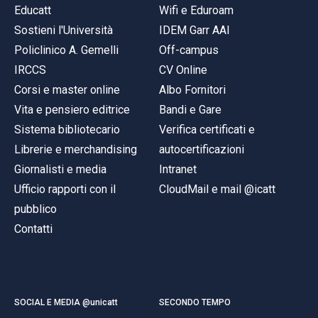
Educatt
Wifi e Eduroam
Sostieni l'Università
IDEM Garr AAI
Policlinico A. Gemelli
Off-campus
IRCCS
CV Online
Corsi e master online
Albo Fornitori
Vita e pensiero editrice
Bandi e Gare
Sistema bibliotecario
Verifica certificati e
Librerie e merchandising
autocertificazioni
Giornalisti e media
Intranet
Ufficio rapporti con il
CloudMail e mail @icatt
pubblico
Contatti
SOCIAL E MEDIA @unicatt
SECONDO TEMPO