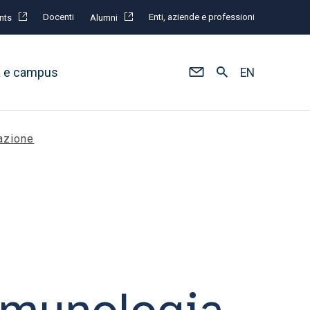
Docenti
Enti, aziende e professioni
nts
Alumni
à e campus
EN
azione
mmunologia