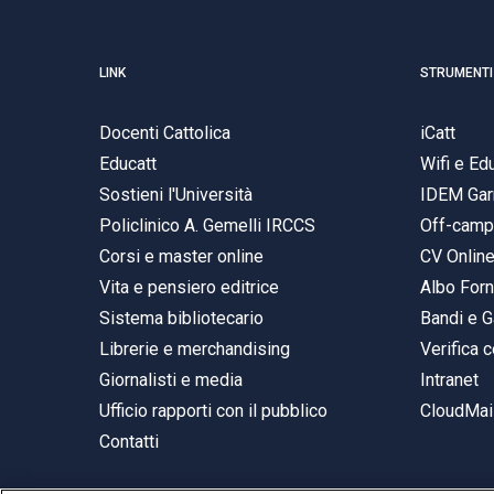
LINK
STRUMENTI
Docenti Cattolica
iCatt
Educatt
Wifi e E
Sostieni l'Università
IDEM Gar
Policlinico A. Gemelli IRCCS
Off-cam
Corsi e master online
CV Onlin
Vita e pensiero editrice
Albo Forn
Sistema bibliotecario
Bandi e G
Librerie e merchandising
Verifica c
Giornalisti e media
Intranet
Ufficio rapporti con il pubblico
CloudMail
Contatti