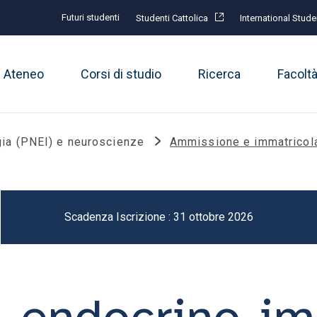
Futuri studenti
Studenti Cattolica
International Stude
Ateneo
Corsi di studio
Ricerca
Facolt
ia (PNEI) e neuroscienze
Ammissione e immatricol
Scadenza Iscrizione : 31 ottobre 2026
o-endocrino-i