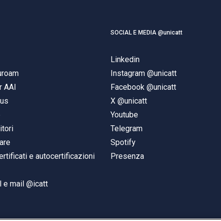
SOCIAL E MEDIA @unicatt
Linkedin
duroam
Instagram @unicatt
r AAI
Facebook @unicatt
pus
X @unicatt
e
Youtube
itori
Telegram
are
Spotify
ertificati e autocertificazioni
Presenza
 e mail @icatt