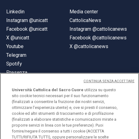
Linkedin
Media center
Instagram @unicatt
CattolicaNews
Facebook @unicatt
Instagram @cattolicanews
X @unicatt
Facebook @cattolicanews
Youtube
X @cattolicanews
Telegram
Spotify
Presenza
CONTINUA SENZA ACCETTARE
Università Cattolica del Sacro Cuore
utilizza su questo
sito cookie tecnici necessari per il suo funzionamento
(finalizzati a consentire la fruizione dei nostri servizi,
ottimizzare l'esperienza utente) e, ove si presti il consenso,
© Università Cattolica del Sacro Cuore
cookie ed altri strumenti di tracciamento e di profilazione
Largo A. Gemelli 1, 20123 Milano
(finalizzati a elaborare statistiche e comunicazioni mirate a
proporre servizi in linea con le tue preferenze). Puoi
PI 02133120150
fornire/negare il consenso a tutti i cookie (ACCETTA
TUTTI/RIFIUTA TUTTI), oppure personalizzare le scelte