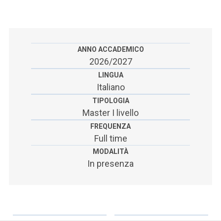
ACCEDI ALLA MAIL ICATT
SEI UN DOCENTE O UN MEMBRO DELLO STAFF
ACCEDI A CLOUDMAIL
ANNO ACCADEMICO
2026/2027
LINGUA
Italiano
TIPOLOGIA
Master I livello
FREQUENZA
Full time
MODALITÀ
In presenza