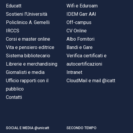
Educatt
Wifi e Eduroam
Sostieni l'Università
IDEM Garr AAI
Policlinico A. Gemelli
Off-campus
IRCCS
CV Online
Corsi e master online
Albo Fornitori
Vita e pensiero editrice
Bandi e Gare
Sistema bibliotecario
Verifica certificati e
Librerie e merchandising
autocertificazioni
Giornalisti e media
Intranet
Ufficio rapporti con il
CloudMail e mail @icatt
pubblico
Contatti
SOCIAL E MEDIA @unicatt
SECONDO TEMPO