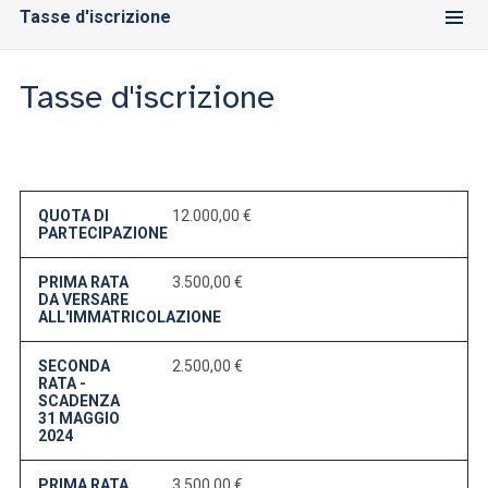
ACCEDI ALLA MAIL ICATT
Tasse d'iscrizione
SEI UN DOCENTE O UN MEMBRO DELLO STAFF
Tasse d'iscrizione
ACCEDI A CLOUDMAIL
QUOTA DI
12.000,00 €
PARTECIPAZIONE
PRIMA RATA
3.500,00 €
DA VERSARE
ALL'IMMATRICOLAZIONE
SECONDA
2.500,00 €
RATA -
SCADENZA
31 MAGGIO
2024
PRIMA RATA
3.500,00 €