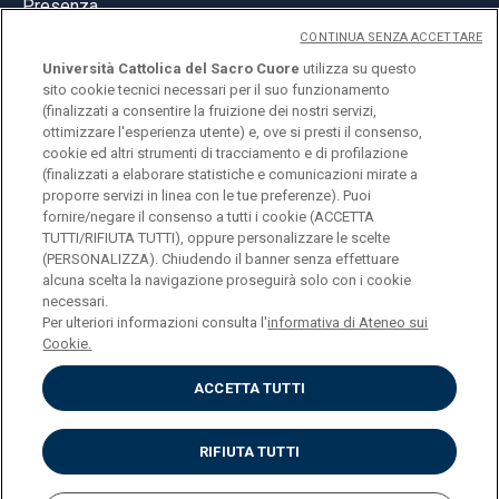
Presenza
CONTINUA SENZA ACCETTARE
Università Cattolica del Sacro Cuore
utilizza su questo
sito cookie tecnici necessari per il suo funzionamento
(finalizzati a consentire la fruizione dei nostri servizi,
ottimizzare l'esperienza utente) e, ove si presti il consenso,
© Università Cattolica del Sacro Cuore
cookie ed altri strumenti di tracciamento e di profilazione
Largo A. Gemelli 1, 20123 Milano
(finalizzati a elaborare statistiche e comunicazioni mirate a
proporre servizi in linea con le tue preferenze). Puoi
PI 02133120150
fornire/negare il consenso a tutti i cookie (ACCETTA
TUTTI/RIFIUTA TUTTI), oppure personalizzare le scelte
(PERSONALIZZA). Chiudendo il banner senza effettuare
alcuna scelta la navigazione proseguirà solo con i cookie
ENGLISH
necessari.
Per ulteriori informazioni consulta l'
informativa di Ateneo sui
Cookie.
ACCETTA TUTTI
Privacy
Accessibilità
Cookies
RIFIUTA TUTTI
Impostazione Cookies