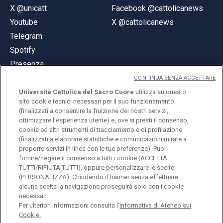
X @unicatt
Facebook @cattolicanews
Youtube
X @cattolicanews
Telegram
Spotify
Presenza
CONTINUA SENZA ACCETTARE
Università Cattolica del Sacro Cuore
utilizza su questo
sito cookie tecnici necessari per il suo funzionamento
(finalizzati a consentire la fruizione dei nostri servizi,
ottimizzare l'esperienza utente) e, ove si presti il consenso,
© Università Cattolica del Sacro Cuore
cookie ed altri strumenti di tracciamento e di profilazione
Largo A. Gemelli 1, 20123 Milano
(finalizzati a elaborare statistiche e comunicazioni mirate a
proporre servizi in linea con le tue preferenze). Puoi
PI 02133120150
fornire/negare il consenso a tutti i cookie (ACCETTA
TUTTI/RIFIUTA TUTTI), oppure personalizzare le scelte
(PERSONALIZZA). Chiudendo il banner senza effettuare
alcuna scelta la navigazione proseguirà solo con i cookie
ENGLISH
necessari.
Per ulteriori informazioni consulta l'
informativa di Ateneo sui
Cookie.