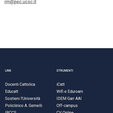
rm@pec.ucsc.it
LINK
STRUMENTI
Docenti Cattolica
iCatt
Educatt
Wifi e Eduroam
Sostieni l'Università
IDEM Garr AAI
Policlinico A. Gemelli
Off-campus
IRCCS
CV Online