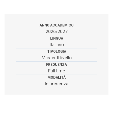
ACCEDI ALLA MAIL ICATT
SEI UN DOCENTE O UN MEMBRO DELLO STAFF
ACCEDI A CLOUDMAIL
ANNO ACCADEMICO
2026/2027
LINGUA
Italiano
TIPOLOGIA
Master II livello
FREQUENZA
Full time
MODALITÀ
In presenza