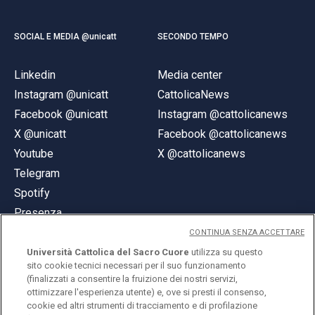
SOCIAL E MEDIA @unicatt
SECONDO TEMPO
Linkedin
Media center
Instagram @unicatt
CattolicaNews
Facebook @unicatt
Instagram @cattolicanews
X @unicatt
Facebook @cattolicanews
Youtube
X @cattolicanews
Telegram
Spotify
Presenza
CONTINUA SENZA ACCETTARE
Università Cattolica del Sacro Cuore
utilizza su questo
sito cookie tecnici necessari per il suo funzionamento
(finalizzati a consentire la fruizione dei nostri servizi,
ottimizzare l'esperienza utente) e, ove si presti il consenso,
© Università Cattolica del Sacro Cuore
cookie ed altri strumenti di tracciamento e di profilazione