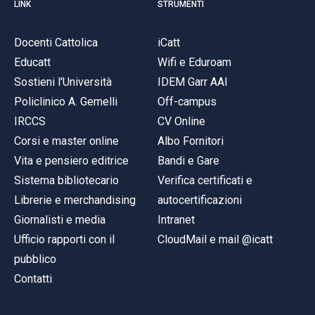
LINK
STRUMENTI
Docenti Cattolica
iCatt
Educatt
Wifi e Eduroam
Sostieni l'Università
IDEM Garr AAI
Policlinico A. Gemelli
Off-campus
IRCCS
CV Online
Corsi e master online
Albo Fornitori
Vita e pensiero editrice
Bandi e Gare
Sistema bibliotecario
Verifica certificati e
Librerie e merchandising
autocertificazioni
Giornalisti e media
Intranet
Ufficio rapporti con il
CloudMail e mail @icatt
pubblico
Contatti