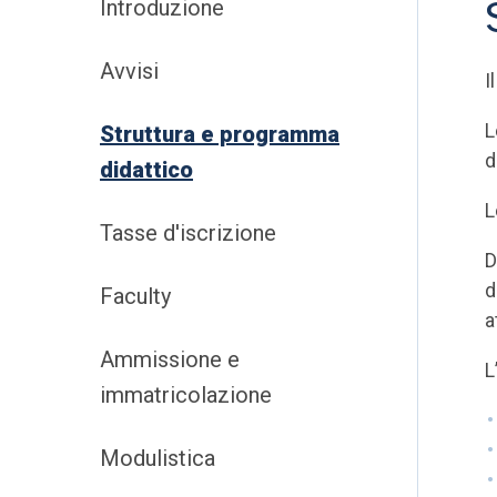
Introduzione
Avvisi
I
L
Struttura e programma
d
didattico
L
Tasse d'iscrizione
D
d
Faculty
a
Ammissione e
L
immatricolazione
Modulistica