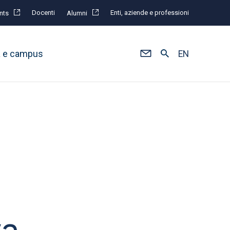
Docenti
Enti, aziende e professioni
nts
Alumni
à e campus
EN
va