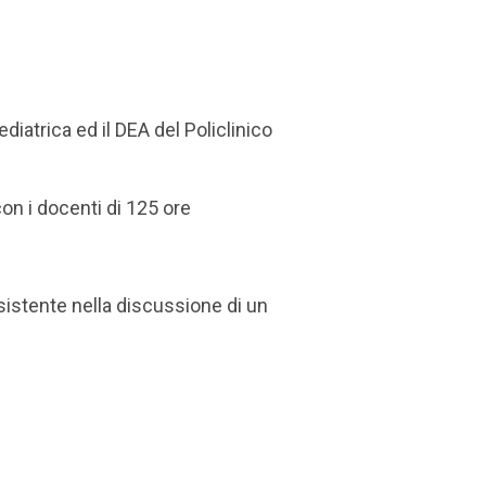
diatrica ed il DEA del Policlinico
” di 250 ore
re con i docenti di 125 ore
nsistente nella discussione di un
) scritto