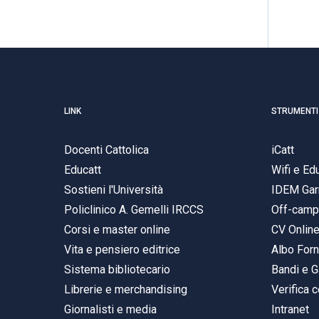
LINK
STRUMENTI
Docenti Cattolica
iCatt
Educatt
Wifi e E
Sostieni l'Università
IDEM Gar
Policlinico A. Gemelli IRCCS
Off-cam
Corsi e master online
CV Onlin
Vita e pensiero editrice
Albo Forn
Sistema bibliotecario
Bandi e G
Librerie e merchandising
Verifica c
Giornalisti e media
Intranet