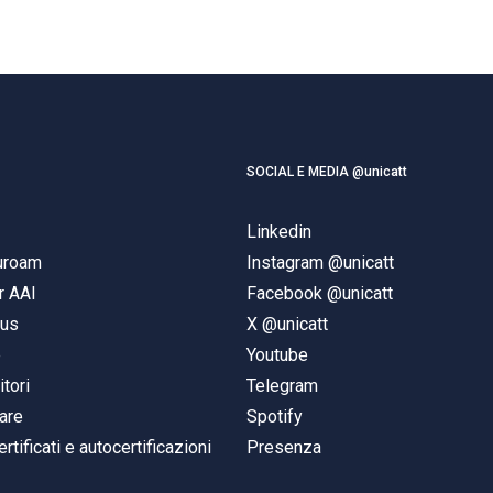
SOCIAL E MEDIA @unicatt
Linkedin
duroam
Instagram @unicatt
r AAI
Facebook @unicatt
pus
X @unicatt
e
Youtube
itori
Telegram
are
Spotify
ertificati e autocertificazioni
Presenza