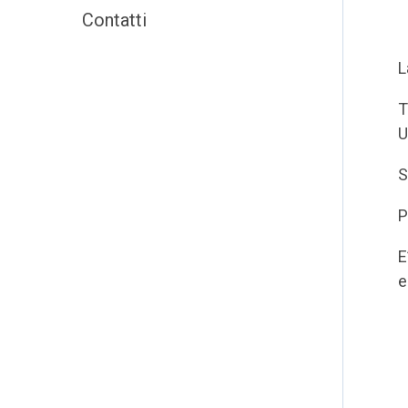
Contatti
L
T
S
P
E