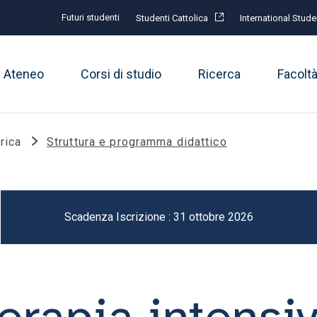
Futuri studenti
Studenti Cattolica
International Stude
Ateneo
Corsi di studio
Ricerca
Facolt
rica
Struttura e programma didattico
Scadenza Iscrizione : 31 ottobre 2026
erapia intensi