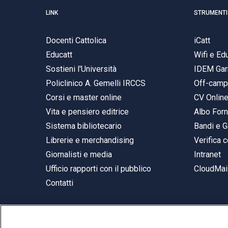
LINK
STRUMENTI
Docenti Cattolica
iCatt
Educatt
Wifi e E
Sostieni l'Università
IDEM Gar
Policlinico A. Gemelli IRCCS
Off-cam
Corsi e master online
CV Onlin
Vita e pensiero editrice
Albo Forn
Sistema bibliotecario
Bandi e G
Librerie e merchandising
Verifica c
Giornalisti e media
Intranet
Ufficio rapporti con il pubblico
CloudMail
Contatti