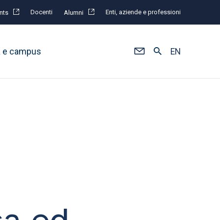
Docenti
Enti, aziende e professioni
nts
Alumni
à e campus
EN
ca ed