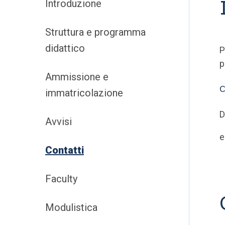
Introduzione
Struttura e programma
didattico
P
p
Ammissione e
C
immatricolazione
D
Avvisi
e
Contatti
Faculty
Modulistica