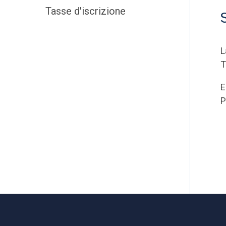
Tasse d'iscrizione
L
T
E
P