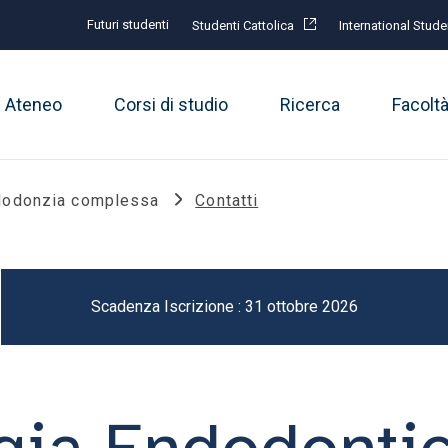
Futuri studenti
Studenti Cattolica
International Stude
Ateneo
Corsi di studio
Ricerca
Facolt
ndodonzia complessa
Contatti
Scadenza Iscrizione : 31 ottobre 2026
gia Endodonti