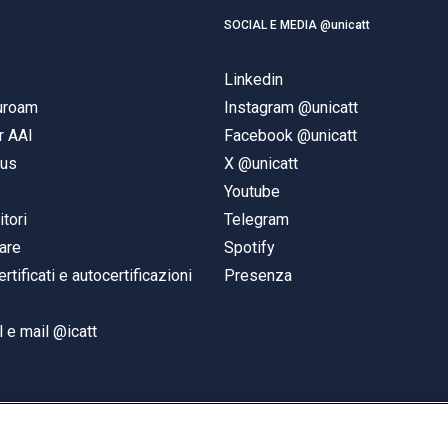
SOCIAL E MEDIA @unicatt
Linkedin
duroam
Instagram @unicatt
r AAI
Facebook @unicatt
pus
X @unicatt
e
Youtube
itori
Telegram
are
Spotify
ertificati e autocertificazioni
Presenza
 e mail @icatt