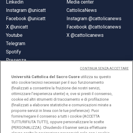
Linkedin
Media center
Instagram @unicatt
CattolicaNews
Facebook @unicatt
Instagram @cattolicanews
X @unicatt
Facebook @cattolicanews
Youtube
X @cattolicanews
Telegram
Spotify
Presenza
CONTINUA SENZA ACCETTARE
Università Cattolica del Sacro Cuore
utilizza su questo
sito cookie tecnici necessari per il suo funzionamento
(finalizzati a consentire la fruizione dei nostri servizi,
ottimizzare l'esperienza utente) e, ove si presti il consenso,
© Università Cattolica del Sacro Cuore
cookie ed altri strumenti di tracciamento e di profilazione
Largo A. Gemelli 1, 20123 Milano
(finalizzati a elaborare statistiche e comunicazioni mirate a
proporre servizi in linea con le tue preferenze). Puoi
PI 02133120150
fornire/negare il consenso a tutti i cookie (ACCETTA
TUTTI/RIFIUTA TUTTI), oppure personalizzare le scelte
(PERSONALIZZA). Chiudendo il banner senza effettuare