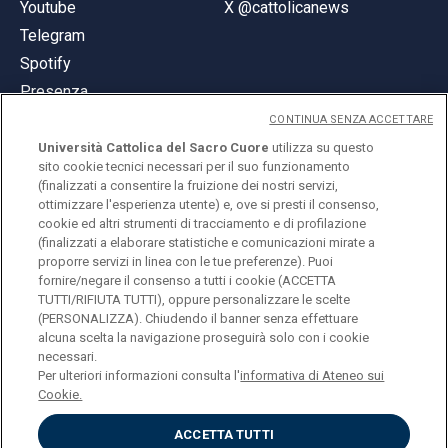
Youtube
X @cattolicanews
Telegram
Spotify
Presenza
CONTINUA SENZA ACCETTARE
Università Cattolica del Sacro Cuore
utilizza su questo
sito cookie tecnici necessari per il suo funzionamento
(finalizzati a consentire la fruizione dei nostri servizi,
ottimizzare l'esperienza utente) e, ove si presti il consenso,
© Università Cattolica del Sacro Cuore
cookie ed altri strumenti di tracciamento e di profilazione
Largo A. Gemelli 1, 20123 Milano
(finalizzati a elaborare statistiche e comunicazioni mirate a
proporre servizi in linea con le tue preferenze). Puoi
PI 02133120150
fornire/negare il consenso a tutti i cookie (ACCETTA
TUTTI/RIFIUTA TUTTI), oppure personalizzare le scelte
(PERSONALIZZA). Chiudendo il banner senza effettuare
alcuna scelta la navigazione proseguirà solo con i cookie
ENGLISH
necessari.
Per ulteriori informazioni consulta l'
informativa di Ateneo sui
Cookie.
ACCETTA TUTTI
Privacy