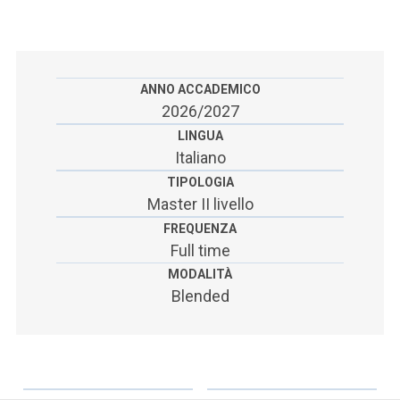
ACCEDI ALLA MAIL ICATT
SEI UN DOCENTE O UN MEMBRO DELLO STAFF
ACCEDI A CLOUDMAIL
ANNO ACCADEMICO
2026/2027
LINGUA
Italiano
TIPOLOGIA
Master II livello
FREQUENZA
Full time
MODALITÀ
Blended