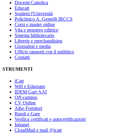
Docenti Cattolica
Educatt
Sostieni l'Università
Policlinico A. Gemelli IRCCS
Corsi e master online
Vita e pensiero editrice
Sistema bibliotecario
Librerie e merchandising
Giornalisti e media
Ufficio rapporti con il pubblico
Contatti
STRUMENTI
iCatt
Wifi e Eduroam
IDEM Garr AAI
Off-campus
CV Online
Albo Fornitori
Bandi e Gare
Verifica certificati e autocertificazioni
Intranet
CloudMail e mail @icatt