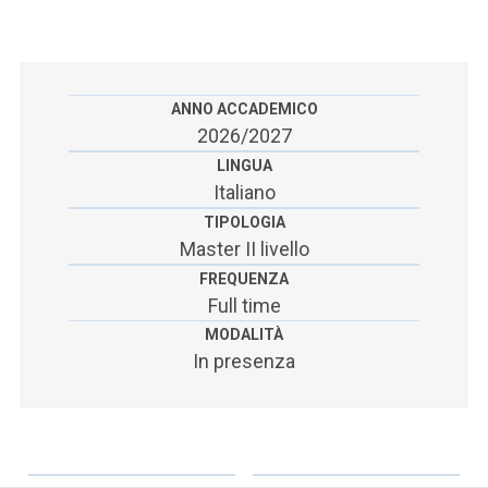
ACCEDI ALLA MAIL ICATT
SEI UN DOCENTE O UN MEMBRO DELLO STAFF
ACCEDI A CLOUDMAIL
ANNO ACCADEMICO
2026/2027
LINGUA
Italiano
TIPOLOGIA
Master II livello
FREQUENZA
Full time
MODALITÀ
In presenza