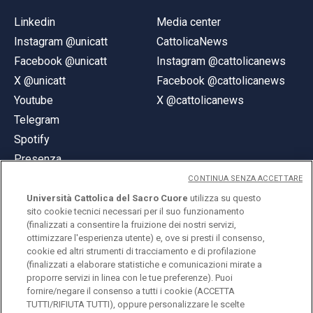
Linkedin
Media center
Instagram @unicatt
CattolicaNews
Facebook @unicatt
Instagram @cattolicanews
X @unicatt
Facebook @cattolicanews
Youtube
X @cattolicanews
Telegram
Spotify
Presenza
CONTINUA SENZA ACCETTARE
Università Cattolica del Sacro Cuore
utilizza su questo
sito cookie tecnici necessari per il suo funzionamento
(finalizzati a consentire la fruizione dei nostri servizi,
ottimizzare l'esperienza utente) e, ove si presti il consenso,
© Università Cattolica del Sacro Cuore
cookie ed altri strumenti di tracciamento e di profilazione
Largo A. Gemelli 1, 20123 Milano
(finalizzati a elaborare statistiche e comunicazioni mirate a
proporre servizi in linea con le tue preferenze). Puoi
PI 02133120150
fornire/negare il consenso a tutti i cookie (ACCETTA
TUTTI/RIFIUTA TUTTI), oppure personalizzare le scelte