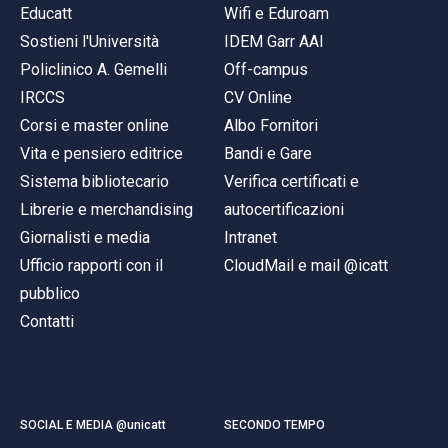
Educatt
Wifi e Eduroam
Sostieni l'Università
IDEM Garr AAI
Policlinico A. Gemelli
Off-campus
IRCCS
CV Online
Corsi e master online
Albo Fornitori
Vita e pensiero editrice
Bandi e Gare
Sistema bibliotecario
Verifica certificati e
Librerie e merchandising
autocertificazioni
Giornalisti e media
Intranet
Ufficio rapporti con il
CloudMail e mail @icatt
pubblico
Contatti
SOCIAL E MEDIA @unicatt
SECONDO TEMPO