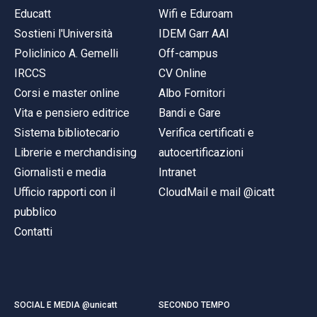
Educatt
Wifi e Eduroam
Sostieni l'Università
IDEM Garr AAI
Policlinico A. Gemelli
Off-campus
IRCCS
CV Online
Corsi e master online
Albo Fornitori
Vita e pensiero editrice
Bandi e Gare
Sistema bibliotecario
Verifica certificati e
Librerie e merchandising
autocertificazioni
Giornalisti e media
Intranet
Ufficio rapporti con il
CloudMail e mail @icatt
pubblico
Contatti
SOCIAL E MEDIA @unicatt
SECONDO TEMPO