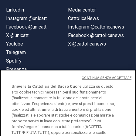
Linkedin
Media center
Instagram @unicatt
CattolicaNews
Facebook @unicatt
Instagram @cattolicanews
X @unicatt
Facebook @cattolicanews
Youtube
X @cattolicanews
Telegram
Spotify
Presenza
CONTINUA SENZA ACCETTARE
Università Cattolica del Sacro Cuore
utilizza su questo
sito cookie tecnici necessari per il suo funzionamento
(finalizzati a consentire la fruizione dei nostri servizi,
ottimizzare l'esperienza utente) e, ove si presti il consenso,
© Università Cattolica del Sacro Cuore
cookie ed altri strumenti di tracciamento e di profilazione
Largo A. Gemelli 1, 20123 Milano
(finalizzati a elaborare statistiche e comunicazioni mirate a
proporre servizi in linea con le tue preferenze). Puoi
PI 02133120150
fornire/negare il consenso a tutti i cookie (ACCETTA
TUTTI/RIFIUTA TUTTI), oppure personalizzare le scelte