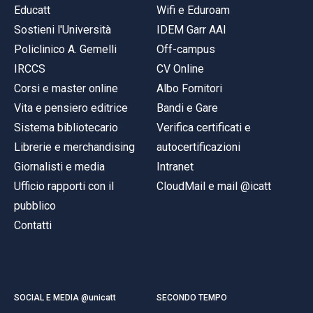
Educatt
Wifi e Eduroam
Sostieni l'Università
IDEM Garr AAI
Policlinico A. Gemelli
Off-campus
IRCCS
CV Online
Corsi e master online
Albo Fornitori
Vita e pensiero editrice
Bandi e Gare
Sistema bibliotecario
Verifica certificati e
Librerie e merchandising
autocertificazioni
Giornalisti e media
Intranet
Ufficio rapporti con il
CloudMail e mail @icatt
pubblico
Contatti
SOCIAL E MEDIA @unicatt
SECONDO TEMPO