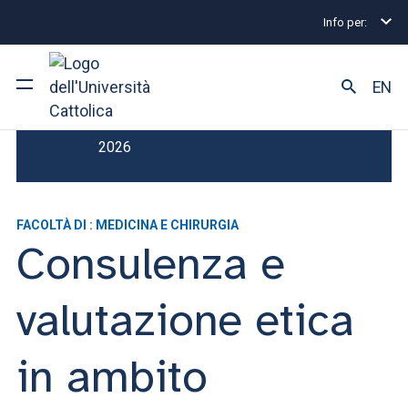
Info per:
Master
Consulenza e valutazione etica in ambito s
EN
Scadenza Iscrizione : 31 ottobre
Ateneo
2026
Corsi di studio
FACOLTÀ DI : MEDICINA E CHIRURGIA
Ricerca
Consulenza e
Facoltà e campus
valutazione etica
in ambito
SEI UNO STUDENTE ISCRITTO?