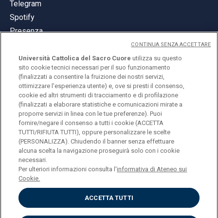
Telegram
Spotify
Presenza
CONTINUA SENZA ACCETTARE
Università Cattolica del Sacro Cuore
utilizza su questo
sito cookie tecnici necessari per il suo funzionamento
(finalizzati a consentire la fruizione dei nostri servizi,
ottimizzare l'esperienza utente) e, ove si presti il consenso,
© Università Cattolica del Sacro Cuore
cookie ed altri strumenti di tracciamento e di profilazione
Largo A. Gemelli 1, 20123 Milano
(finalizzati a elaborare statistiche e comunicazioni mirate a
proporre servizi in linea con le tue preferenze). Puoi
PI 02133120150
fornire/negare il consenso a tutti i cookie (ACCETTA
TUTTI/RIFIUTA TUTTI), oppure personalizzare le scelte
(PERSONALIZZA). Chiudendo il banner senza effettuare
alcuna scelta la navigazione proseguirà solo con i cookie
ENGLISH
necessari.
Per ulteriori informazioni consulta l'
informativa di Ateneo sui
Cookie.
ACCETTA TUTTI
Privacy
Accessibilità