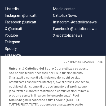
Linkedin
Media center
Instagram @unicatt
CattolicaNews
Facebook @unicatt
Instagram @cattolicanews
X @unicatt
Facebook @cattolicanews
Youtube
X @cattolicanews
Telegram
Spotify
Presenza
CONTINUA SENZA ACCETTARE
Università Cattolica del Sacro Cuore
utilizza su questo
sito cookie tecnici necessari per il suo funzionamento
(finalizzati a consentire la fruizione dei nostri servizi,
ottimizzare l'esperienza utente) e, ove si presti il consenso,
© Università Cattolica del Sacro Cuore
cookie ed altri strumenti di tracciamento e di profilazione
Largo A. Gemelli 1, 20123 Milano
(finalizzati a elaborare statistiche e comunicazioni mirate a
proporre servizi in linea con le tue preferenze). Puoi
PI 02133120150
fornire/negare il consenso a tutti i cookie (ACCETTA
TUTTI/RIFIUTA TUTTI), oppure personalizzare le scelte