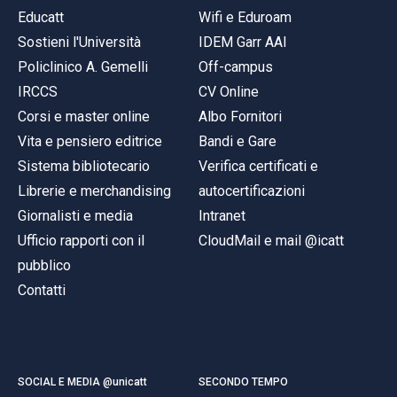
Educatt
Wifi e Eduroam
Sostieni l'Università
IDEM Garr AAI
Policlinico A. Gemelli
Off-campus
IRCCS
CV Online
Corsi e master online
Albo Fornitori
Vita e pensiero editrice
Bandi e Gare
Sistema bibliotecario
Verifica certificati e
Librerie e merchandising
autocertificazioni
Giornalisti e media
Intranet
Ufficio rapporti con il
CloudMail e mail @icatt
pubblico
Contatti
SOCIAL E MEDIA @unicatt
SECONDO TEMPO