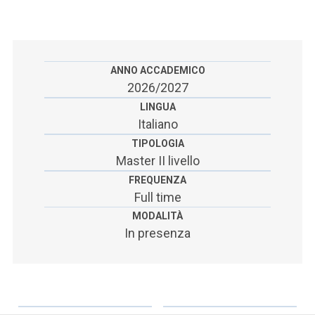
ACCEDI ALLA MAIL ICATT
SEI UN DOCENTE O UN MEMBRO DELLO STAFF
ACCEDI A CLOUDMAIL
ANNO ACCADEMICO
2026/2027
LINGUA
Italiano
TIPOLOGIA
Master II livello
FREQUENZA
Full time
MODALITÀ
In presenza