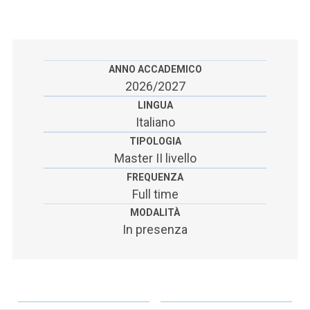
ACCEDI ALLA MAIL ICATT
SEI UN DOCENTE O UN MEMBRO DELLO STAFF
ACCEDI A CLOUDMAIL
ANNO ACCADEMICO
2026/2027
LINGUA
Italiano
TIPOLOGIA
Master II livello
FREQUENZA
Full time
MODALITÀ
In presenza