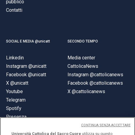
pubblico
Contatti
SOCIAL E MEDIA @unicatt
SECONDO TEMPO
Linkedin
Media center
Instagram @unicatt
CattolicaNews
Facebook @unicatt
Instagram @cattolicanews
X @unicatt
Facebook @cattolicanews
Youtube
X @cattolicanews
Telegram
Spotify
Presenza
CONTINUA SENZA ACCETTARE
Università Cattolica del Sacro Cuore
utilizza su questo