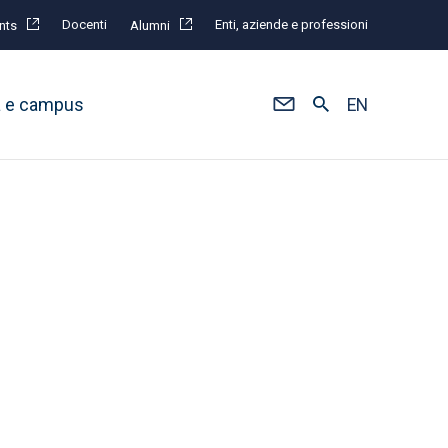
Docenti
Enti, aziende e professioni
nts
Alumni
à e campus
EN