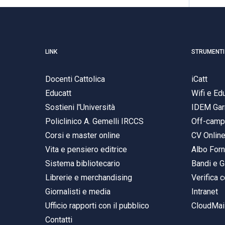
LINK
STRUMENTI
Docenti Cattolica
iCatt
Educatt
Wifi e E
Sostieni l'Università
IDEM Gar
Policlinico A. Gemelli IRCCS
Off-cam
Corsi e master online
CV Onlin
Vita e pensiero editrice
Albo Forn
Sistema bibliotecario
Bandi e G
Librerie e merchandising
Verifica c
Giornalisti e media
Intranet
Ufficio rapporti con il pubblico
CloudMail
Contatti