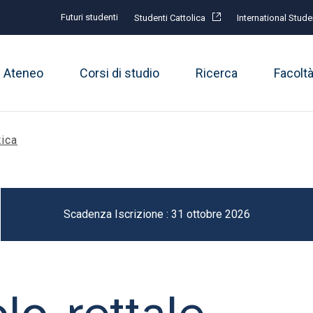
Futuri studenti
Studenti Cattolica
International Stude
Ateneo
Corsi di studio
Ricerca
Facolt
ica
Scadenza Iscrizione : 31 ottobre 2026
lo-rettale