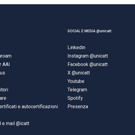
SOCIAL E MEDIA @unicatt
Linkedin
duroam
Instagram @unicatt
r AAI
Facebook @unicatt
pus
X @unicatt
e
Youtube
itori
Telegram
are
Spotify
ertificati e autocertificazioni
Presenza
 e mail @icatt