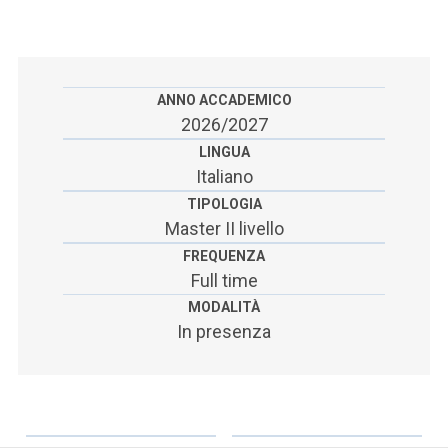
ACCEDI ALLA MAIL ICATT
SEI UN DOCENTE O UN MEMBRO DELLO STAFF
ACCEDI A CLOUDMAIL
ANNO ACCADEMICO
2026/2027
LINGUA
Italiano
TIPOLOGIA
Master II livello
FREQUENZA
Full time
MODALITÀ
In presenza