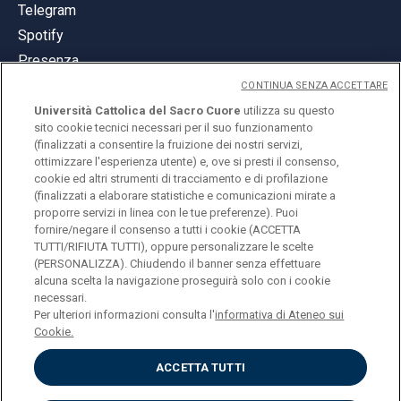
Telegram
Spotify
Presenza
CONTINUA SENZA ACCETTARE
Università Cattolica del Sacro Cuore
utilizza su questo
sito cookie tecnici necessari per il suo funzionamento
(finalizzati a consentire la fruizione dei nostri servizi,
ottimizzare l'esperienza utente) e, ove si presti il consenso,
© Università Cattolica del Sacro Cuore
cookie ed altri strumenti di tracciamento e di profilazione
Largo A. Gemelli 1, 20123 Milano
(finalizzati a elaborare statistiche e comunicazioni mirate a
proporre servizi in linea con le tue preferenze). Puoi
PI 02133120150
fornire/negare il consenso a tutti i cookie (ACCETTA
TUTTI/RIFIUTA TUTTI), oppure personalizzare le scelte
(PERSONALIZZA). Chiudendo il banner senza effettuare
alcuna scelta la navigazione proseguirà solo con i cookie
ENGLISH
necessari.
Per ulteriori informazioni consulta l'
informativa di Ateneo sui
Cookie.
ACCETTA TUTTI
Privacy
Accessibilità