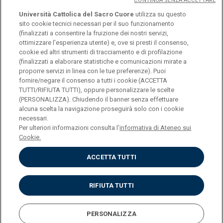
CONTINUA SENZA ACCETTARE
Università Cattolica del Sacro Cuore
utilizza su questo
sito cookie tecnici necessari per il suo funzionamento
(finalizzati a consentire la fruizione dei nostri servizi,
ottimizzare l'esperienza utente) e, ove si presti il consenso,
© Università Cattolica del Sacro Cuore
cookie ed altri strumenti di tracciamento e di profilazione
Largo A. Gemelli 1, 20123 Milano
(finalizzati a elaborare statistiche e comunicazioni mirate a
proporre servizi in linea con le tue preferenze). Puoi
PI 02133120150
fornire/negare il consenso a tutti i cookie (ACCETTA
TUTTI/RIFIUTA TUTTI), oppure personalizzare le scelte
(PERSONALIZZA). Chiudendo il banner senza effettuare
alcuna scelta la navigazione proseguirà solo con i cookie
ENGLISH
necessari.
Per ulteriori informazioni consulta l'
informativa di Ateneo sui
Cookie.
ACCETTA TUTTI
Privacy
Accessibilità
Cookies
RIFIUTA TUTTI
Impostazione Cookies
PERSONALIZZA