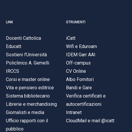
LINK
STRUMENTI
Docenti Cattolica
iCatt
Educatt
Wifi e Eduroam
Sostieni l'Università
IDEM Garr AAI
Policlinico A. Gemelli
Off-campus
IRCCS
CV Online
Corsi e master online
Albo Fornitori
Vita e pensiero editrice
Bandi e Gare
Sistema bibliotecario
Verifica certificati e
Librerie e merchandising
autocertificazioni
Giornalisti e media
Intranet
Ufficio rapporti con il
CloudMail e mail @icatt
pubblico