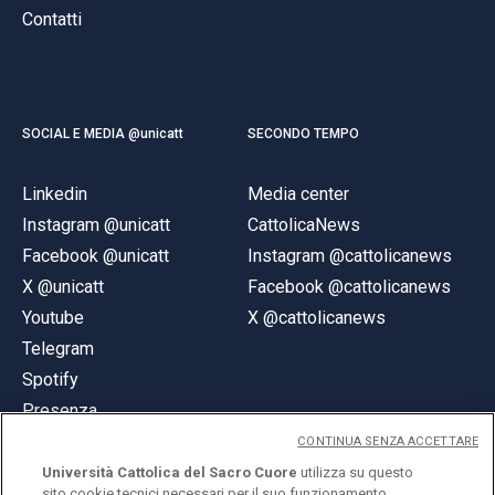
Contatti
SOCIAL E MEDIA @unicatt
SECONDO TEMPO
Linkedin
Media center
Instagram @unicatt
CattolicaNews
Facebook @unicatt
Instagram @cattolicanews
X @unicatt
Facebook @cattolicanews
Youtube
X @cattolicanews
Telegram
Spotify
Presenza
CONTINUA SENZA ACCETTARE
Università Cattolica del Sacro Cuore
utilizza su questo
sito cookie tecnici necessari per il suo funzionamento