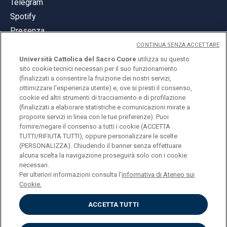
Telegram
Spotify
Presenza
CONTINUA SENZA ACCETTARE
Università Cattolica del Sacro Cuore
utilizza su questo
sito cookie tecnici necessari per il suo funzionamento
(finalizzati a consentire la fruizione dei nostri servizi,
ottimizzare l'esperienza utente) e, ove si presti il consenso,
© Università Cattolica del Sacro Cuore
cookie ed altri strumenti di tracciamento e di profilazione
Largo A. Gemelli 1, 20123 Milano
(finalizzati a elaborare statistiche e comunicazioni mirate a
proporre servizi in linea con le tue preferenze). Puoi
PI 02133120150
fornire/negare il consenso a tutti i cookie (ACCETTA
TUTTI/RIFIUTA TUTTI), oppure personalizzare le scelte
(PERSONALIZZA). Chiudendo il banner senza effettuare
alcuna scelta la navigazione proseguirà solo con i cookie
ENGLISH
necessari.
Per ulteriori informazioni consulta l'
informativa di Ateneo sui
Cookie.
ACCETTA TUTTI
Privacy
Accessibilità