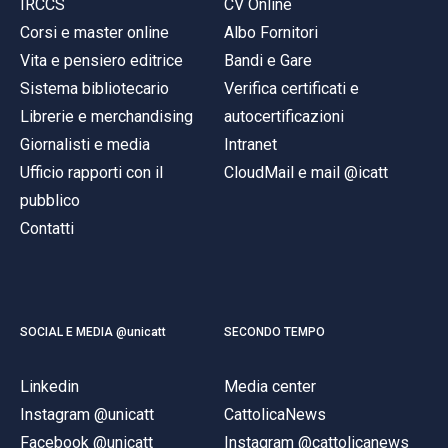
IRCCS
CV Online
Corsi e master online
Albo Fornitori
Vita e pensiero editrice
Bandi e Gare
Sistema bibliotecario
Verifica certificati e
Librerie e merchandising
autocertificazioni
Giornalisti e media
Intranet
Ufficio rapporti con il
CloudMail e mail @icatt
pubblico
Contatti
SOCIAL E MEDIA @unicatt
SECONDO TEMPO
Linkedin
Media center
Instagram @unicatt
CattolicaNews
Facebook @unicatt
Instagram @cattolicanews