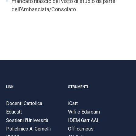
mancato rilascio del visto di studio da parte
dell’Ambasciata/Consolato
LINK
STRUMENTI
Docenti Cattolica
iCatt
Educatt
Wifi e Eduroam
Sostieni l'Università
IDEM Garr AAI
Policlinico A. Gemelli
Off-campus