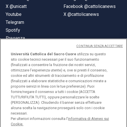
X @unicatt
Facebook @cattolicanews
Youtube
X @cattolicanews
Telegram
Spotify
Presenza
CONTINUA SENZA ACCETTARE
Università Cattolica del Sacro Cuore
utilizza su questo
sito cookie tecnici necessari per il suo funzionamento
(finalizzati a consentire la fruizione dei nostri servizi,
ottimizzare l'esperienza utente) e, ove si presti il consenso,
© Università Cattolica del Sacro Cuore
cookie ed altri strumenti di tracciamento e di profilazione
Largo A. Gemelli 1, 20123 Milano
(finalizzati a elaborare statistiche e comunicazioni mirate a
proporre servizi in linea con le tue preferenze). Puoi
PI 02133120150
fornire/negare il consenso a tutti i cookie (ACCETTA
TUTTI/RIFIUTA TUTTI), oppure personalizzare le scelte
(PERSONALIZZA). Chiudendo il banner senza effettuare
alcuna scelta la navigazione proseguirà solo con i cookie
ENGLISH
necessari.
Per ulteriori informazioni consulta l'
informativa di Ateneo sui
Cookie.