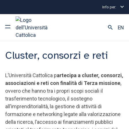
Info per:
Home
Terza Missione
Cluster, consorzi e reti
Terza missione
EN
Ateneo
Cluster, consorzi e reti
Corsi di studio
L’Università Cattolica p
artecipa a cluster, consorzi,
Ricerca
associazioni e reti con finalità di Terza missione
,
Facoltà e campus
ovvero che hanno tra i propri scopi sociali il
trasferimento tecnologico, il sostegno
all’imprenditorialità, la gestione di attività di
formazione e networking legate alla valorizzazione
SEI UNO STUDENTE ISCRITTO?
della ricerca, l’accesso ai finanziamenti pubblici