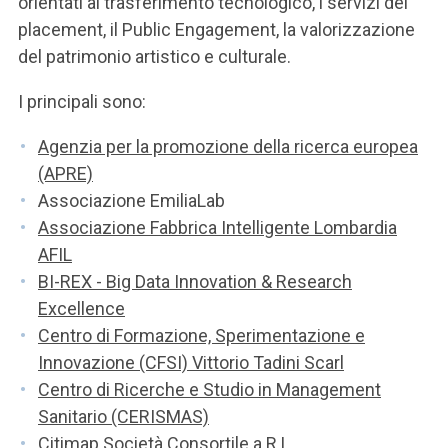
orientati al trasferimento tecnologico, i servizi del
ACCEDI ALLA MAIL ICATT
placement, il Public Engagement, la valorizzazione
SEI UN DOCENTE O UN MEMBRO DELLO STAFF
del patrimonio artistico e culturale.
ACCEDI A CLOUDMAIL
I principali sono:
Agenzia per la promozione della ricerca europea
(APRE)
Associazione EmiliaLab
Associazione Fabbrica Intelligente Lombardia
AFIL
BI-REX - Big Data Innovation & Research
Excellence
Centro di Formazione, Sperimentazione e
Innovazione (CFSI) Vittorio Tadini Scarl
Centro di Ricerche e Studio in Management
Sanitario (CERISMAS)
Citimap Società Consortile a R.L.