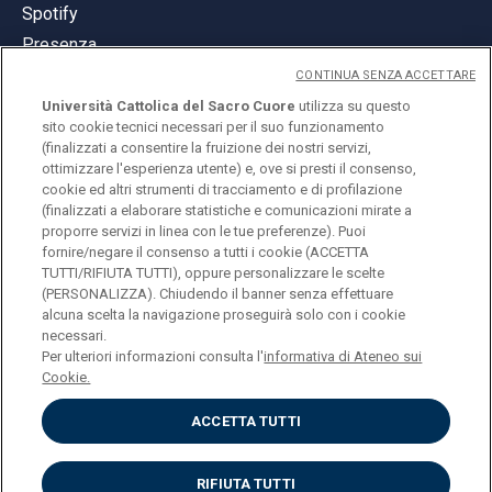
Spotify
Presenza
CONTINUA SENZA ACCETTARE
Università Cattolica del Sacro Cuore
utilizza su questo
sito cookie tecnici necessari per il suo funzionamento
(finalizzati a consentire la fruizione dei nostri servizi,
ottimizzare l'esperienza utente) e, ove si presti il consenso,
© Università Cattolica del Sacro Cuore
cookie ed altri strumenti di tracciamento e di profilazione
Largo A. Gemelli 1, 20123 Milano
(finalizzati a elaborare statistiche e comunicazioni mirate a
proporre servizi in linea con le tue preferenze). Puoi
PI 02133120150
fornire/negare il consenso a tutti i cookie (ACCETTA
TUTTI/RIFIUTA TUTTI), oppure personalizzare le scelte
(PERSONALIZZA). Chiudendo il banner senza effettuare
alcuna scelta la navigazione proseguirà solo con i cookie
ENGLISH
necessari.
Per ulteriori informazioni consulta l'
informativa di Ateneo sui
Cookie.
ACCETTA TUTTI
Privacy
Accessibilità
Cookies
RIFIUTA TUTTI