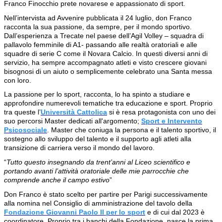
Franco Finocchio prete novarese e appassionato di sport.
Nell’intervista ad Avvenire pubblicata il 24 luglio, don Franco
racconta la sua passione, da sempre, per il mondo sportivo.
Dall’esperienza a Trecate nel paese dell’Agil Volley – squadra di
pallavolo femminile di A1- passando alle realtà oratoriali e alle
squadre di serie C come il Novara Calcio. In questi diversi anni di
servizio, ha sempre accompagnato atleti e visto crescere giovani
bisognosi di un aiuto o semplicemente celebrato una Santa messa
con loro.
La passione per lo sport, racconta, lo ha spinto a studiare e
approfondire numerevoli tematiche tra educazione e sport. Proprio
tra queste l’
Università Cattolica
si è resa protagonista con uno dei
suo percorsi Master dedicati all'argomento;
Sport e Intervento
Psicosociale
. Master che coniuga la persona e il talento sportivo, il
sostegno allo sviluppo del talento e il supporto agli atleti alla
transizione di carriera verso il mondo del lavoro.
“
Tutto questo insegnando da trent’anni al Liceo scientifico e
portando avanti l’attività oratoriale delle mie parrocchie che
comprende anche il campo estivo
”
Don Franco è stato scelto per partire per Parigi successivamente
alla nomina nel Consiglio di amministrazione del tavolo della
Fondazione Giovanni Paolo II per lo sport
e di cui dal 2023 è
coordinatore. Proprio tra i banchi della Fondazione, nasce la prima