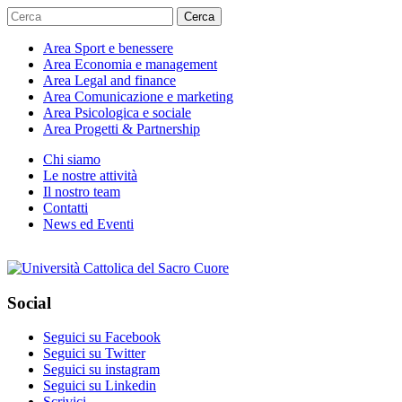
Cerca
Area
Sport e benessere
Area
Economia e management
Area
Legal and finance
Area
Comunicazione e marketing
Area
Psicologica e sociale
Area
Progetti & Partnership
Chi siamo
Le nostre attività
Il nostro team
Contatti
News ed Eventi
Social
Seguici su Facebook
Seguici su Twitter
Seguici su instagram
Seguici su Linkedin
Scrivici