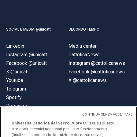
SOCIAL E MEDIA @unicatt
SECONDO TEMPO
Linkedin
Media center
Instagram @unicatt
CattolicaNews
Facebook @unicatt
Instagram @cattolicanews
X @unicatt
Facebook @cattolicanews
Youtube
X @cattolicanews
Telegram
Spotify
Presenza
CONTINUA SENZA ACCETTARE
Università Cattolica del Sacro Cuore
utilizza su questo
sito cookie tecnici necessari per il suo funzionamento
(finalizzati a consentire la fruizione dei nostri servizi,