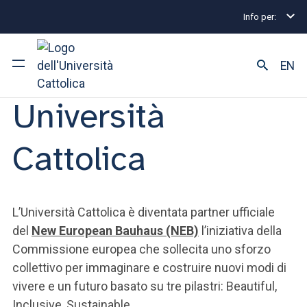
New European
Info per:
Bauhaus – NEB
EN
Università
Ateneo
Cattolica
Corsi di studio
Ricerca
L’Università Cattolica è diventata partner ufficiale
Facoltà e campus
del
New European Bauhaus (NEB)
l’iniziativa della
Commissione europea che sollecita uno sforzo
collettivo per immaginare e costruire nuovi modi di
SEI UNO STUDENTE ISCRITTO?
vivere e un futuro basato su tre pilastri: Beautiful,
Inclusive, Sustainable.