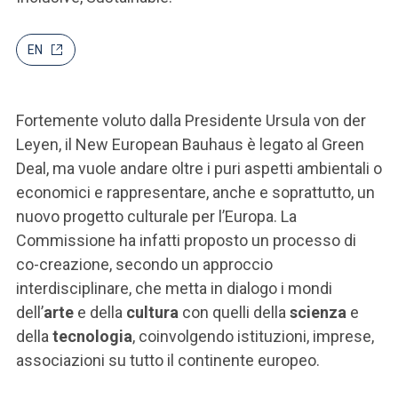
ACCEDI ALLA MAIL ICATT
SEI UN DOCENTE O UN MEMBRO DELLO STAFF
EN
ACCEDI A CLOUDMAIL
Fortemente voluto dalla Presidente Ursula von der
Leyen, il New European Bauhaus è legato al Green
Deal, ma vuole andare oltre i puri aspetti ambientali o
economici e rappresentare, anche e soprattutto, un
nuovo progetto culturale per l’Europa. La
Commissione ha infatti proposto un processo di
co-creazione, secondo un approccio
interdisciplinare, che metta in dialogo i mondi
dell’
arte
e della
cultura
con quelli della
scienza
e
della
tecnologia
, coinvolgendo istituzioni, imprese,
associazioni su tutto il continente europeo.