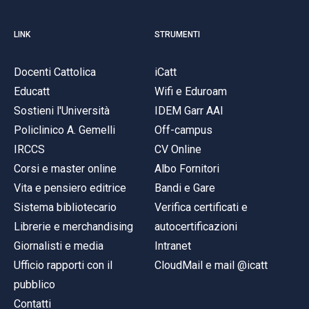
LINK
STRUMENTI
Docenti Cattolica
iCatt
Educatt
Wifi e Eduroam
Sostieni l'Università
IDEM Garr AAI
Policlinico A. Gemelli
Off-campus
IRCCS
CV Online
Corsi e master online
Albo Fornitori
Vita e pensiero editrice
Bandi e Gare
Sistema bibliotecario
Verifica certificati e
Librerie e merchandising
autocertificazioni
Giornalisti e media
Intranet
Ufficio rapporti con il
CloudMail e mail @icatt
pubblico
Contatti