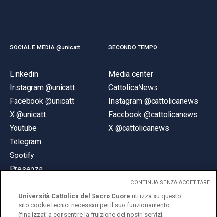
SOCIAL E MEDIA @unicatt
SECONDO TEMPO
Linkedin
Media center
Instagram @unicatt
CattolicaNews
Facebook @unicatt
Instagram @cattolicanews
X @unicatt
Facebook @cattolicanews
Youtube
X @cattolicanews
Telegram
Spotify
Presenza
CONTINUA SENZA ACCETTARE
Università Cattolica del Sacro Cuore
utilizza su questo
sito cookie tecnici necessari per il suo funzionamento
(finalizzati a consentire la fruizione dei nostri servizi,