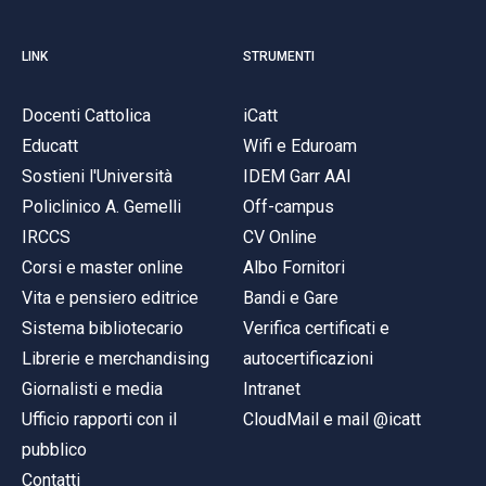
LINK
STRUMENTI
Docenti Cattolica
iCatt
Educatt
Wifi e Eduroam
Sostieni l'Università
IDEM Garr AAI
Policlinico A. Gemelli
Off-campus
IRCCS
CV Online
Corsi e master online
Albo Fornitori
Vita e pensiero editrice
Bandi e Gare
Sistema bibliotecario
Verifica certificati e
Librerie e merchandising
autocertificazioni
Giornalisti e media
Intranet
Ufficio rapporti con il
CloudMail e mail @icatt
pubblico
Contatti