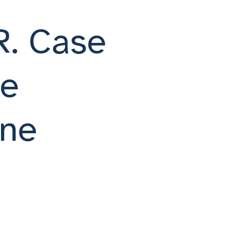
. Case
 e
one