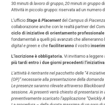
30 minuti di
lavoro di gruppo
,
20
minuti
in gruppo
di
Attività in piccolo gruppo: riservata ad un numero 
L’ufficio
Stage & Placement
del
Campus di Piacenz
collaborazione anche con le realtà partner del
Comi
ciclo di iniziative di orientamento professionale
fondamentali a quelli più avanzati che alleneranno 
digital e green
e che
faciliteranno
il vostro
inserim
L’iscrizione è obbligatoria.
Vi invitiamo a leggere
più tardi entro i due giorni precedenti l’iniziativa
L'attività è rientrante nel pacchetto delle “4 iniziat
(OP)” necessarie alla presentazione della domanda d
Le presenze saranno rilevate attraverso Blackboard a
sessione. Ai presenti verrà chiesto di presentarsi i
preventivamente scaricato l’applicazione “Qwickl
La procedura – della durata massima di un paio di 