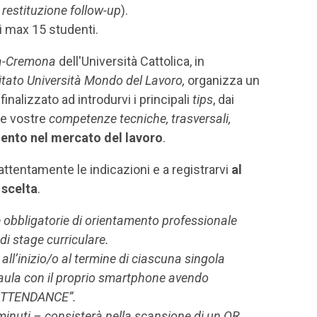
restituzione
follow-up
).
di max 15 studenti.
a-Cremona
dell'Università Cattolica, in
tato Università Mondo del Lavoro,
organizza un
finalizzato ad introdurvi i principali
tips
, dai
le vostre
competenze tecniche, trasversali,
ento nel mercato del lavoro
.
 attentamente le indicazioni e a registrarvi
al
 scelta
.
ive obbligatorie di orientamento professionale
i stage curriculare.
ll’inizio/o al termine di ciascuna singola
n aula con il proprio smartphone avendo
y ATTENDANCE”.
minuti – consisterà nella scansione di un QR