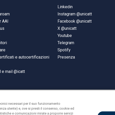
Linkedin
duroam
Instagram @unicatt
r AAI
Facebook @unicatt
pus
X @unicatt
e
Youtube
itori
Telegram
are
Spotify
ertificati e autocertificazioni
Presenza
 e mail @icatt
ecnici necessari per il suo funzionamento
rienza utente) e, ove si presti il consenso, cookie ed
statistiche e comunicazioni mirate a proporre servizi