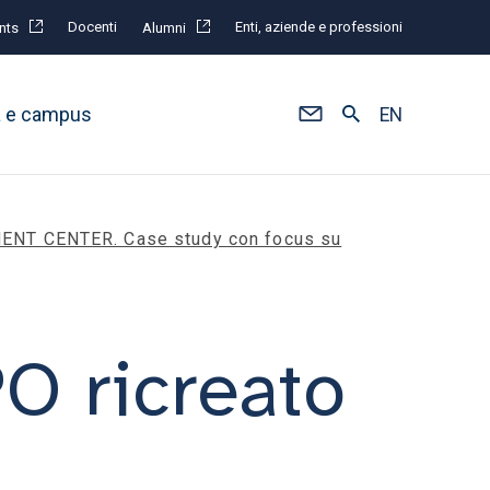
Docenti
Enti, aziende e professioni
nts
Alumni
à e campus
EN
MENT CENTER. Case study con focus su
 ricreato