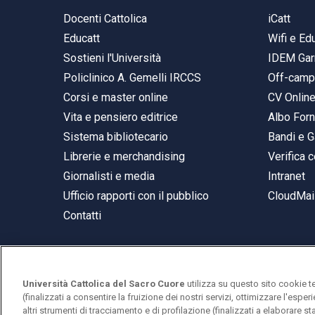
Docenti Cattolica
iCatt
Educatt
Wifi e E
Sostieni l'Università
IDEM Gar
Policlinico A. Gemelli IRCCS
Off-cam
Corsi e master online
CV Onlin
Vita e pensiero editrice
Albo Forn
Sistema bibliotecario
Bandi e G
Librerie e merchandising
Verifica c
Giornalisti e media
Intranet
Ufficio rapporti con il pubblico
CloudMail
Contatti
Università Cattolica del Sacro Cuore
utilizza su questo sito cookie t
© Università Cattolica del Sacro Cuore
(finalizzati a consentire la fruizione dei nostri servizi, ottimizzare l'espe
Largo A. Gemelli 1, 20123 Milano
altri strumenti di tracciamento e di profilazione (finalizzati a elaborare 