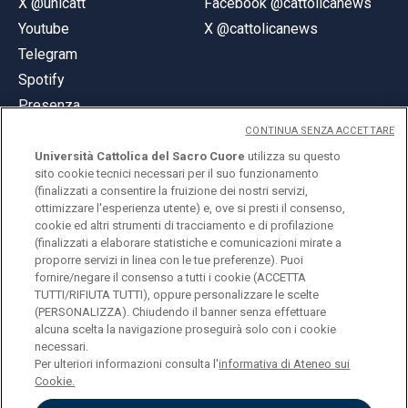
X @unicatt
Facebook @cattolicanews
Youtube
X @cattolicanews
Telegram
Spotify
Presenza
CONTINUA SENZA ACCETTARE
Università Cattolica del Sacro Cuore
utilizza su questo
sito cookie tecnici necessari per il suo funzionamento
(finalizzati a consentire la fruizione dei nostri servizi,
ottimizzare l'esperienza utente) e, ove si presti il consenso,
© Università Cattolica del Sacro Cuore
cookie ed altri strumenti di tracciamento e di profilazione
Largo A. Gemelli 1, 20123 Milano
(finalizzati a elaborare statistiche e comunicazioni mirate a
proporre servizi in linea con le tue preferenze). Puoi
PI 02133120150
fornire/negare il consenso a tutti i cookie (ACCETTA
TUTTI/RIFIUTA TUTTI), oppure personalizzare le scelte
(PERSONALIZZA). Chiudendo il banner senza effettuare
alcuna scelta la navigazione proseguirà solo con i cookie
ENGLISH
necessari.
Per ulteriori informazioni consulta l'
informativa di Ateneo sui
Cookie.