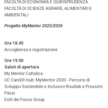
ACCEDI ALLA MAIL ICATT
FACOLTÀ DI ECONOMIA E GIURISPRUDENZA
FACOLTÀ DI SCIENZE AGRARIE, ALIMENTARI E
SEI UN DOCENTE O UN MEMBRO DELLO STAFF
AMBIENTALI
ACCEDI A CLOUDMAIL
Progetto MyMentor 2025/2026
Ore 18.45
Accoglienza e registrazione
Ore 19.00
Saluti di apertura
My Mentor Cattolica
UC CareER Hub: MyMentor 2030 - Percorsi di
Sviluppo Sostenibile e Inclusivo Risultati e Prossimi
Passi
Esiti dei Focus Group