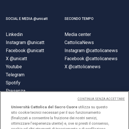
SOCIAL E MEDIA @unicatt
SECONDO TEMPO
Linkedin
Media center
Instagram @unicatt
CattolicaNews
Facebook @unicatt
Instagram @cattolicanews
X @unicatt
Facebook @cattolicanews
Youtube
X @cattolicanews
Telegram
Spotify
Presenza
CONTINUA SENZA ACCETTARE
Università Cattolica del Sacro Cuore
utilizza su questo
sito cookie tecnici necessari per il suo funzionamento
(finalizzati a consentire la fruizione dei nostri servizi,
ottimizzare l'esperienza utente) e, ove si presti il consenso,
© Università Cattolica del Sacro Cuore
cookie ed altri strumenti di tracciamento e di profilazione