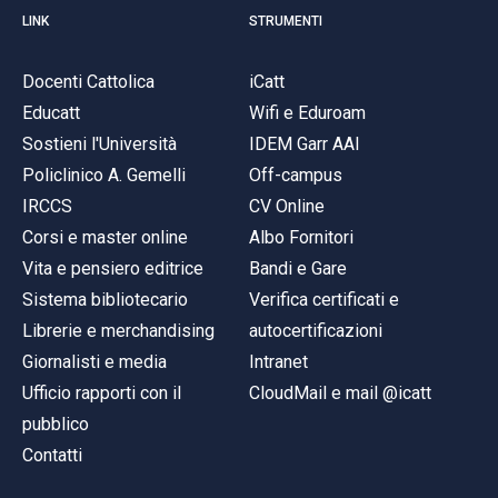
LINK
STRUMENTI
Docenti Cattolica
iCatt
Educatt
Wifi e Eduroam
Sostieni l'Università
IDEM Garr AAI
Policlinico A. Gemelli
Off-campus
IRCCS
CV Online
Corsi e master online
Albo Fornitori
Vita e pensiero editrice
Bandi e Gare
Sistema bibliotecario
Verifica certificati e
Librerie e merchandising
autocertificazioni
Giornalisti e media
Intranet
Ufficio rapporti con il
CloudMail e mail @icatt
pubblico
Contatti