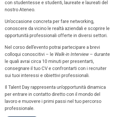
ACCEDI ALLA MAIL ICATT
con studentesse e studenti, laureate e laureati del
nostro Ateneo.
SEI UN DOCENTE O UN MEMBRO DELLO STAFF
Un’occasione concreta per fare networking,
ACCEDI A CLOUDMAIL
conoscere da vicino le realtà aziendali e scoprire le
opportunità professionali offerte in diversi settori.
Nel corso dell’evento potrai partecipare a brevi
colloqui conoscitivi – le
Walk-in Interview
– durante
le quali avrai circa 10 minuti per presentarti,
consegnare il tuo CV e confrontarti con i recruiter
sui tuoi interessi e obiettivi professionali.
Il Talent Day rappresenta un’opportunità dinamica
per entrare in contatto diretto con il mondo del
lavoro e muovere i primi passi nel tuo percorso
professionale.