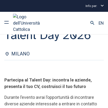
Info per:
Eventi di Stage e Placement
Talent Day 2026
CAREER DAY | 22 APRILE 2026
EN
Talent Day 2026
Ateneo
Corsi di studio
MILANO
Ricerca
Facoltà e campus
Partecipa al Talent Day: incontra le aziende,
presenta il tuo CV, costruisci il tuo futuro
Durante l’evento avrai l’opportunità di incontrare
SEI UNO STUDENTE ISCRITTO?
diverse aziende interessate a entrare in contatto